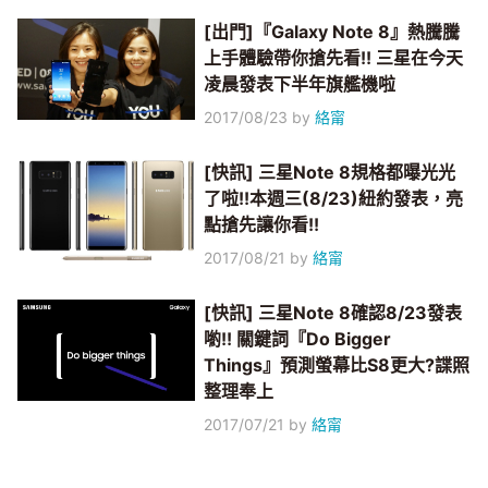
[出門]『Galaxy Note 8』熱騰騰
上手體驗帶你搶先看!! 三星在今天
凌晨發表下半年旗艦機啦
2017/08/23
by
絡甯
[快訊] 三星Note 8規格都曝光光
了啦!!本週三(8/23)紐約發表，亮
點搶先讓你看!!
2017/08/21
by
絡甯
[快訊] 三星Note 8確認8/23發表
喲!! 關鍵詞『Do Bigger
Things』預測螢幕比S8更大?諜照
整理奉上
2017/07/21
by
絡甯