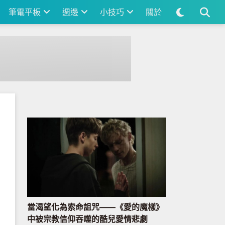
筆電平板
週邊
小技巧
關於
當渴望化為索命詛咒——《愛的魔樣》
中被宗教信仰吞噬的酷兒愛情悲劇