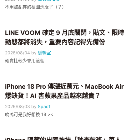
不用被亂存的梗圖洗版了（？）
LINE VOOM 確定 9 月底關閉，貼文、限時
動態都將消失，重要內容記得先備份
2026/08/04
by
編輯室
確實比較少會用這個
iPhone 18 Pro 傳漲近萬元、MacBook Air
爆缺貨！AI 害蘋果產品越來越貴？
2026/08/03
by
Spac1
嗚嗚可是我好想換 18 ><