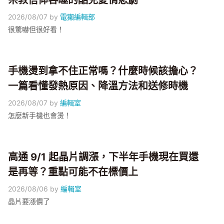
宗教信仰吞噬的酷兒愛情悲劇
2026/08/07
by
電獺編輯部
很驚嚇但很好看！
手機燙到拿不住正常嗎？什麼時候該擔心？
一篇看懂發熱原因、降溫方法和送修時機
2026/08/07
by
編輯室
怎麼新手機也會燙！
高通 9/1 起晶片調漲，下半年手機現在買還
是再等？重點可能不在標價上
2026/08/06
by
編輯室
晶片要漲價了