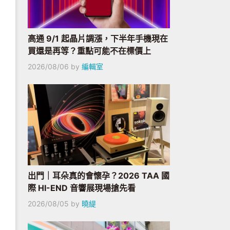
高通 9/1 起晶片調漲，下半年手機現在
買還是再等？重點可能不在標價上
2026/08/06
by
編輯室
出門｜耳朵真的會懷孕？2026 TAA 國
際 HI-END 音響展現場搶先看
2026/08/05
by
曉緹