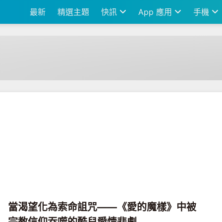
最新
精選主題
快訊
App 應用
手機
當渴望化為索命詛咒——《愛的魔樣》中被