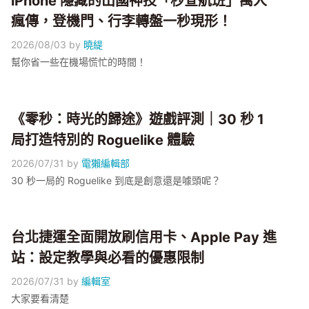
iPhone 隱藏的出國神技「秒查航班」萬人
瘋傳，登機門、行李轉盤一秒現形！
2026/08/03
by
曉緹
幫你省一些在機場慌忙的時間！
《零秒：時光的歸途》遊戲評測｜30 秒 1
局打造特別的 Roguelike 體驗
2026/07/31
by
電獺編輯部
30 秒一局的 Roguelike 到底是創意還是噱頭呢？
台北捷運全面開放刷信用卡、Apple Pay 進
站：設定教學與必看的優惠限制
2026/07/31
by
編輯室
大家要看清楚