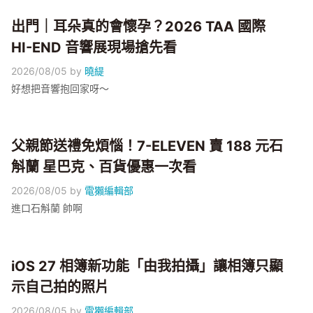
出門｜耳朵真的會懷孕？2026 TAA 國際
HI-END 音響展現場搶先看
2026/08/05
by
曉緹
好想把音響抱回家呀～
父親節送禮免煩惱！7-ELEVEN 賣 188 元石
斛蘭 星巴克、百貨優惠一次看
2026/08/05
by
電獺編輯部
進口石斛蘭 帥啊
iOS 27 相簿新功能「由我拍攝」讓相簿只顯
示自己拍的照片
2026/08/05
by
電獺編輯部