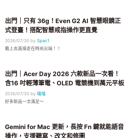
出門｜只有 36g！Even G2 AI 智慧眼鏡正
式登臺！搭配智慧戒指操作更直覺
2026/07/30
by
Spac1
戴上去直接走在時尚尖端！！
出門｜Acer Day 2026 六款新品一次看！
含16 吋輕薄筆電、OLED 電競機到萬元平板
2026/07/30
by
嘻嘻
好多新品一次滿足～
Gemini for Mac 更新，長按 Fn 鍵就能語音
操作，支援聽寫、改文和修圖