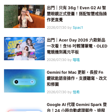
出門｜只有 36g！Even G2 AI 智
慧眼鏡正式登臺！搭配智慧戒指操
作更直覺
2026/07/30
by
Spac1
出門｜Acer Day 2026 六款新品
一次看！含16 吋輕薄筆電、OLED
電競機到萬元平板
2026/07/30
by
嘻嘻
Gemini for Mac 更新，長按 Fn
鍵就能語音操作，支援聽寫、改文
和修圖
2026/07/30
by
愷希
Google AI 代理 Gemini Spark 登
台！24 小時自動處理郵件、排程