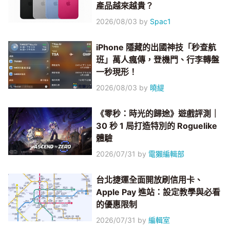
產品越來越貴？
2026/08/03
by
Spac1
iPhone 隱藏的出國神技「秒查航
班」萬人瘋傳，登機門、行李轉盤
一秒現形！
2026/08/03
by
曉緹
《零秒：時光的歸途》遊戲評測｜
30 秒 1 局打造特別的 Roguelike
體驗
2026/07/31
by
電獺編輯部
台北捷運全面開放刷信用卡、
Apple Pay 進站：設定教學與必看
的優惠限制
2026/07/31
by
編輯室