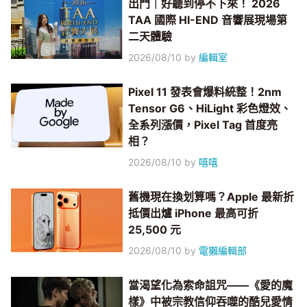
出門｜好聽到停不下來！ 2026
TAA 國際 HI-END 音響展現場第
二天體驗
2026/08/10
by
編輯室
Pixel 11 發表會爆料統整！2nm
Tensor G6、HiLight 彩色燈效、
全系列漲價，Pixel Tag 首度亮
相？
2026/08/10
by
嘻嘻
舊機現在換划算嗎？Apple 最新折
抵價出爐 iPhone 最高可折
25,500 元
2026/08/10
by
電獺編輯部
當渴望化為索命詛咒——《愛的魔
樣》中被宗教信仰吞噬的酷兒愛情