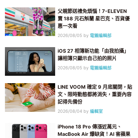
父親節送禮免煩惱！7-ELEVEN
賣 188 元石斛蘭 星巴克、百貨優
惠一次看
2026/08/05
by
電獺編輯部
iOS 27 相簿新功能「由我拍攝」
讓相簿只顯示自己拍的照片
2026/08/05
by
電獺編輯部
LINE VOOM 確定 9 月底關閉，貼
文、限時動態都將消失，重要內容
記得先備份
2026/08/04
by
編輯室
iPhone 18 Pro 傳漲近萬元、
MacBook Air 爆缺貨！AI 害蘋果