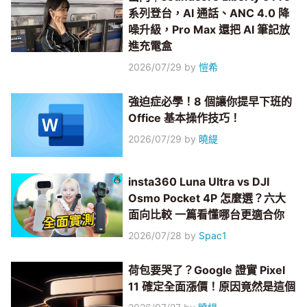
系列登台，AI 通話、ANC 4.0 降
噪升級，Pro Max 還把 AI 筆記放
進充電盒
2026/07/29
by
愷希
強迫症必學！8 個讓你提早下班的
Office 基本操作技巧！
2026/07/29
by
曉緹
insta360 Luna Ultra vs DJI
Osmo Pocket 4P 怎麼選？六大
面向比較 一篇看懂哪台更適合你
2026/07/28
by
Spac1
荷包要哭了？Google 證實 Pixel
11 確定全面漲價！原因竟然是這個