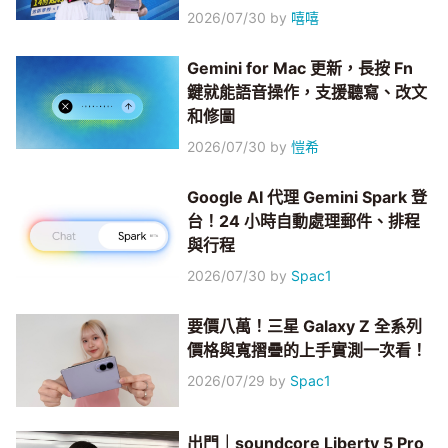
2026/07/30
by
嘻嘻
Gemini for Mac 更新，長按 Fn
鍵就能語音操作，支援聽寫、改文
和修圖
2026/07/30
by
愷希
Google AI 代理 Gemini Spark 登
台！24 小時自動處理郵件、排程
與行程
2026/07/30
by
Spac1
要價八萬！三星 Galaxy Z 全系列
價格與寬摺疊的上手實測一次看！
2026/07/29
by
Spac1
出門｜soundcore Liberty 5 Pro