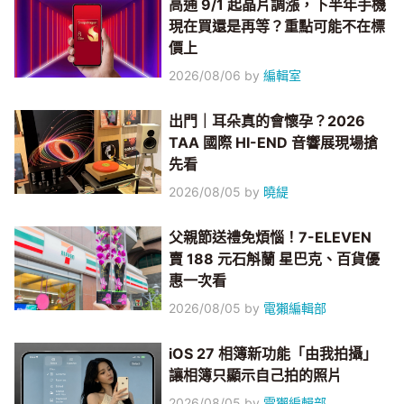
高通 9/1 起晶片調漲，下半年手機
現在買還是再等？重點可能不在標
價上
2026/08/06
by
編輯室
出門｜耳朵真的會懷孕？2026
TAA 國際 HI-END 音響展現場搶
先看
2026/08/05
by
曉緹
父親節送禮免煩惱！7-ELEVEN
賣 188 元石斛蘭 星巴克、百貨優
惠一次看
2026/08/05
by
電獺編輯部
iOS 27 相簿新功能「由我拍攝」
讓相簿只顯示自己拍的照片
2026/08/05
by
電獺編輯部