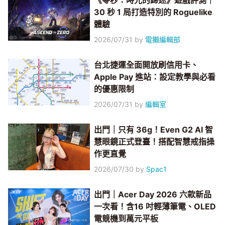
《零秒：時光的歸途》遊戲評測｜
30 秒 1 局打造特別的 Roguelike
體驗
2026/07/31
by
電獺編輯部
台北捷運全面開放刷信用卡、
Apple Pay 進站：設定教學與必看
的優惠限制
2026/07/31
by
編輯室
出門｜只有 36g！Even G2 AI 智
慧眼鏡正式登臺！搭配智慧戒指操
作更直覺
2026/07/30
by
Spac1
出門｜Acer Day 2026 六款新品
一次看！含16 吋輕薄筆電、OLED
電競機到萬元平板