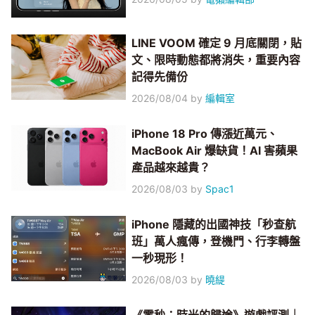
LINE VOOM 確定 9 月底關閉，貼
文、限時動態都將消失，重要內容
記得先備份
2026/08/04
by
編輯室
iPhone 18 Pro 傳漲近萬元、
MacBook Air 爆缺貨！AI 害蘋果
產品越來越貴？
2026/08/03
by
Spac1
iPhone 隱藏的出國神技「秒查航
班」萬人瘋傳，登機門、行李轉盤
一秒現形！
2026/08/03
by
曉緹