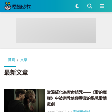
首頁
文章
最新文章
當渴望化為索命詛咒——《愛的魔
樣》中被宗教信仰吞噬的酷兒愛情
悲劇
2026/08/07
by
電獺編輯部