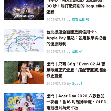
《零秒：時光的歸途》遊戲評測｜
30 秒 1 局打造特別的 Roguelike
體驗
2026/07/31
by
電獺編輯部
台北捷運全面開放刷信用卡、
Apple Pay 進站：設定教學與必看
的優惠限制
2026/07/31
by
編輯室
出門｜只有 36g！Even G2 AI 智
慧眼鏡正式登臺！搭配智慧戒指操
作更直覺
2026/07/30
by
Spac1
出門｜Acer Day 2026 六款新品
一次看！含16 吋輕薄筆電、OLED
電競機到萬元平板