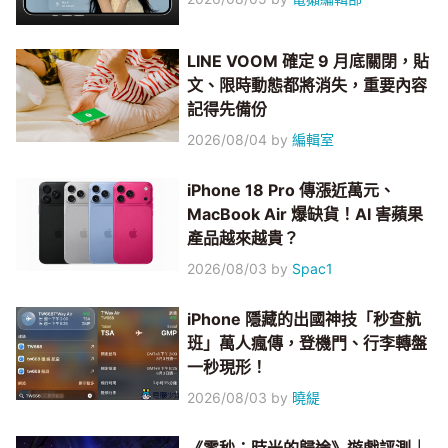
LINE VOOM 確定 9 月底關閉，貼
文、限時動態都將消失，重要內容
記得先備份
2026/08/04
by
編輯室
iPhone 18 Pro 傳漲近萬元、
MacBook Air 爆缺貨！AI 害蘋果
產品越來越貴？
2026/08/03
by
Spac1
iPhone 隱藏的出國神技「秒查航
班」萬人瘋傳，登機門、行李轉盤
一秒現形！
2026/08/03
by
曉緹