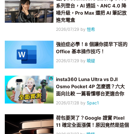
系列登台，AI 通話、ANC 4.0 降
噪升級，Pro Max 還把 AI 筆記放
進充電盒
2026/07/29
by
愷希
強迫症必學！8 個讓你提早下班的
Office 基本操作技巧！
2026/07/29
by
曉緹
insta360 Luna Ultra vs DJI
Osmo Pocket 4P 怎麼選？六大
面向比較 一篇看懂哪台更適合你
2026/07/28
by
Spac1
荷包要哭了？Google 證實 Pixel
11 確定全面漲價！原因竟然是這個