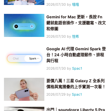
2026/07/30
by
嘻嘻
Gemini for Mac 更新，長按 Fn
鍵就能語音操作，支援聽寫、改文
和修圖
2026/07/30
by
愷希
Google AI 代理 Gemini Spark 登
台！24 小時自動處理郵件、排程
與行程
2026/07/30
by
Spac1
要價八萬！三星 Galaxy Z 全系列
價格與寬摺疊的上手實測一次看！
2026/07/29
by
Spac1
出門｜soundcore Liberty 5 Pro