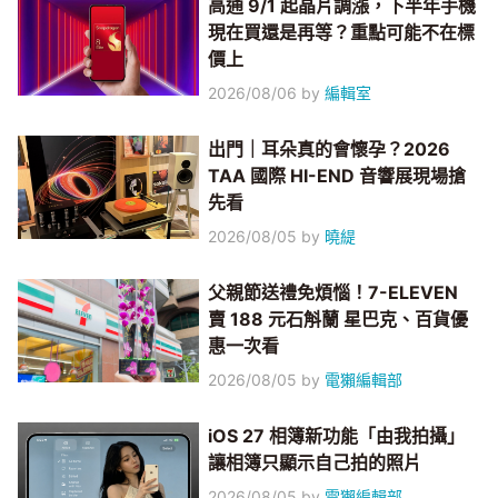
高通 9/1 起晶片調漲，下半年手機
現在買還是再等？重點可能不在標
價上
2026/08/06
by
編輯室
出門｜耳朵真的會懷孕？2026
TAA 國際 HI-END 音響展現場搶
先看
2026/08/05
by
曉緹
父親節送禮免煩惱！7-ELEVEN
賣 188 元石斛蘭 星巴克、百貨優
惠一次看
2026/08/05
by
電獺編輯部
iOS 27 相簿新功能「由我拍攝」
讓相簿只顯示自己拍的照片
2026/08/05
by
電獺編輯部