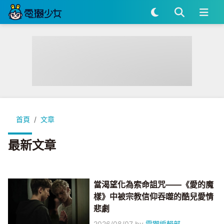
首頁
文章
最新文章
當渴望化為索命詛咒——《愛的魔
樣》中被宗教信仰吞噬的酷兒愛情
悲劇
2026/08/07
by
電獺編輯部