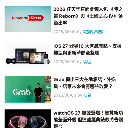
2026 任天堂直面會懶人包 《時之
笛 Reborn》與《王國之心 IV》領
銜出擊
2026/06/10
by
電獺編輯部
iOS 27 登場10 大有感亮點、支援
機型與更新時間全整理
2026/06/10
by
曉緹
Grab 提出三大在地承諾，外送
員、店家未來會有哪些改變？
2026/06/09
by
愷希
watchOS 27 震撼登場！智慧新功
能全面升級 但這些經典錶款將告別
舞台