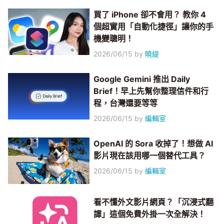
買了 iPhone 卻不會用？ 教你 4
個超實用「自動化捷徑」讓你的手
機變聰明！
2026/06/15
by
曉緹
Google Gemini 推出 Daily
Brief！早上先幫你整理信件和行
程，台灣還要等等
2026/06/15
by
編輯室
OpenAI 的 Sora 收掉了！想做 AI
影片現在該用哪一個替代工具？
2026/06/15
by
編輯室
看不懂外文影片網頁？「沉浸式翻
譯」這個免費外掛一次全解決！