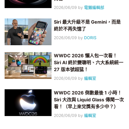
2026/06/09
by
電獺編輯部
Siri 最大升級不是 Gemini，而是
終於不再失憶了
2026/06/09
by
DORIS
WWDC 2026 懶人包一次看！
Siri AI 終於變聰明、六大系統統一
27 版本號超猛！
2026/06/09
by
編輯室
WWDC 2026 倒數最後 1 小時！
Siri 大改與 Liquid Glass 傳聞一次
看！（早上來兌獎有多少中？）
2026/06/09
by
編輯室