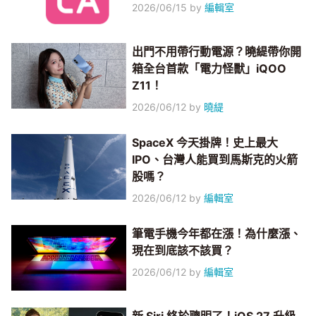
2026/06/15
by
編輯室
出門不用帶行動電源？曉緹帶你開
箱全台首款「電力怪獸」iQOO
Z11！
2026/06/12
by
曉緹
SpaceX 今天掛牌！史上最大
IPO、台灣人能買到馬斯克的火箭
股嗎？
2026/06/12
by
編輯室
筆電手機今年都在漲！為什麼漲、
現在到底該不該買？
2026/06/12
by
編輯室