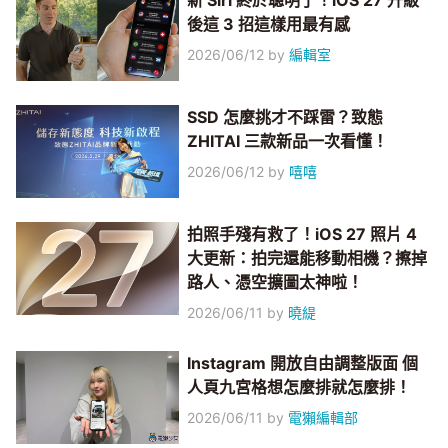
新 Siri 終於聰明了！iOS 27 升級
後這 3 招這樣用最有感
2026/06/12
by
編輯室
SSD 怎麼挑才不踩雷？致態
ZHITAI 三款新品一次看懂！
2026/06/12
by
嘻嘻
拍照手殘有救了！iOS 27 照片 4
大更新：拍完還能移動相機？擦掉
路人、憑空擴圖太神啦！
2026/06/11
by
曉緹
Instagram 開放自由調整版面 個
人頁九宮格想怎麼排就怎麼排！
2026/06/11
by
電獺編輯部