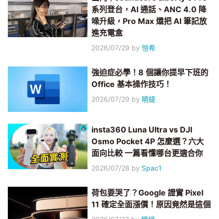
系列登台，AI 通話、ANC 4.0 降
噪升級，Pro Max 還把 AI 筆記放
進充電盒
2026/07/29
by
愷希
強迫症必學！8 個讓你提早下班的
Office 基本操作技巧！
2026/07/29
by
曉緹
insta360 Luna Ultra vs DJI
Osmo Pocket 4P 怎麼選？六大
面向比較 一篇看懂哪台更適合你
2026/07/28
by
Spac1
荷包要哭了？Google 證實 Pixel
11 確定全面漲價！原因竟然是這個