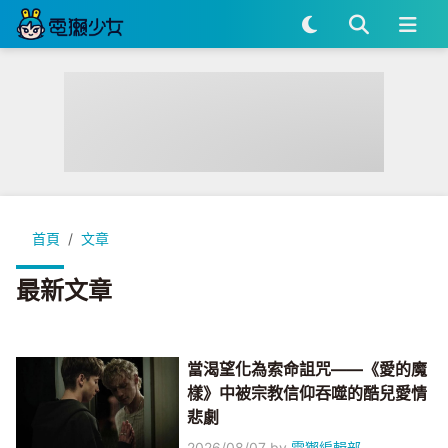
首頁
文章
最新文章
當渴望化為索命詛咒——《愛的魔
樣》中被宗教信仰吞噬的酷兒愛情
悲劇
2026/08/07
by
電獺編輯部