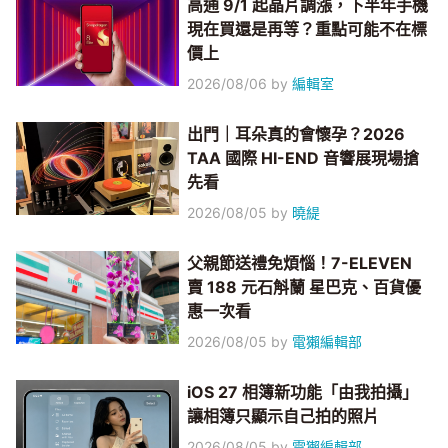
高通 9/1 起晶片調漲，下半年手機
現在買還是再等？重點可能不在標
價上
2026/08/06
by
編輯室
出門｜耳朵真的會懷孕？2026
TAA 國際 HI-END 音響展現場搶
先看
2026/08/05
by
曉緹
父親節送禮免煩惱！7-ELEVEN
賣 188 元石斛蘭 星巴克、百貨優
惠一次看
2026/08/05
by
電獺編輯部
iOS 27 相簿新功能「由我拍攝」
讓相簿只顯示自己拍的照片
2026/08/05
by
電獺編輯部