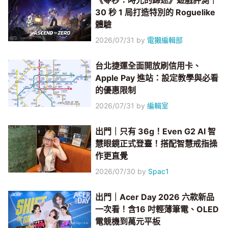
《零秒：時光的歸途》遊戲評測｜
30 秒 1 局打造特別的 Roguelike
體驗
2026/07/31
by
電獺編輯部
台北捷運全面開放刷信用卡、
Apple Pay 進站：設定教學與必看
的優惠限制
2026/07/31
by
編輯室
出門｜只有 36g！Even G2 AI 智
慧眼鏡正式登臺！搭配智慧戒指操
作更直覺
2026/07/30
by
Spac1
出門｜Acer Day 2026 六款新品
一次看！含16 吋輕薄筆電、OLED
電競機到萬元平板