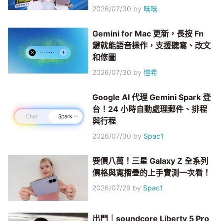
2026/07/30
by
嘻嘻
Gemini for Mac 更新，長按 Fn
鍵就能語音操作，支援聽寫、改文
和修圖
2026/07/30
by
愷希
Google AI 代理 Gemini Spark 登
台！24 小時自動處理郵件、排程
與行程
2026/07/30
by
Spac1
要價八萬！三星 Galaxy Z 全系列
價格與寬摺疊的上手實測一次看！
2026/07/29
by
Spac1
出門｜soundcore Liberty 5 Pro