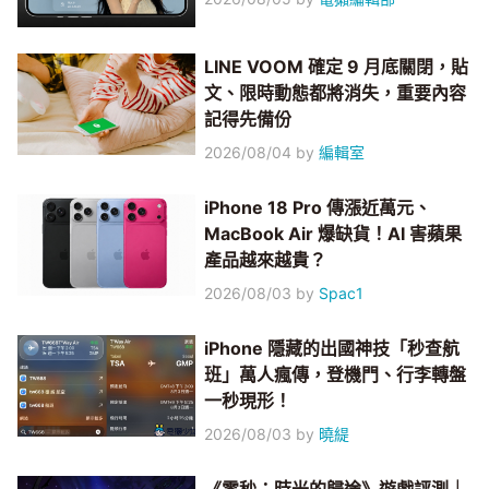
LINE VOOM 確定 9 月底關閉，貼
文、限時動態都將消失，重要內容
記得先備份
2026/08/04
by
編輯室
iPhone 18 Pro 傳漲近萬元、
MacBook Air 爆缺貨！AI 害蘋果
產品越來越貴？
2026/08/03
by
Spac1
iPhone 隱藏的出國神技「秒查航
班」萬人瘋傳，登機門、行李轉盤
一秒現形！
2026/08/03
by
曉緹