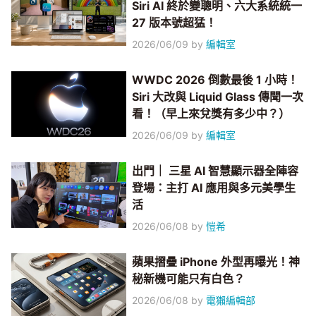
Siri AI 終於變聰明、六大系統統一
27 版本號超猛！
2026/06/09
by
編輯室
WWDC 2026 倒數最後 1 小時！
Siri 大改與 Liquid Glass 傳聞一次
看！（早上來兌獎有多少中？）
2026/06/09
by
編輯室
出門｜ 三星 AI 智慧顯示器全陣容
登場：主打 AI 應用與多元美學生
活
2026/06/08
by
愷希
蘋果摺疊 iPhone 外型再曝光！神
秘新機可能只有白色？
2026/06/08
by
電獺編輯部