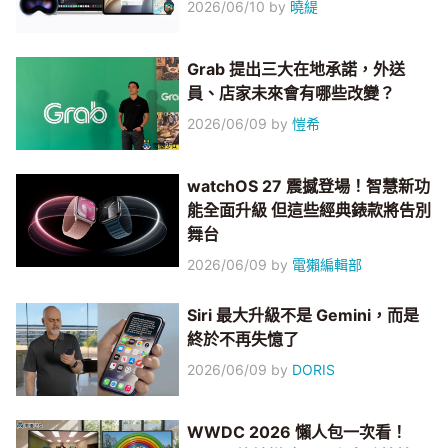
2026/06/10
by
曉緹
Grab 提出三大在地承諾，外送
員、店家未來會有哪些改變？
2026/06/09
by
愷希
watchOS 27 震撼登場！智慧新功
能全面升級 但這些經典錶款將告別
舞台
2026/06/09
by
電獺編輯部
Siri 最大升級不是 Gemini，而是
終於不再失憶了
2026/06/09
by
DORIS
WWDC 2026 懶人包一次看！