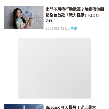
出門不用帶行動電源？曉緹帶你開
箱全台首款「電力怪獸」iQOO
Z11！
2026/06/12
by
曉緹
SpaceX 今天掛牌！史上最大