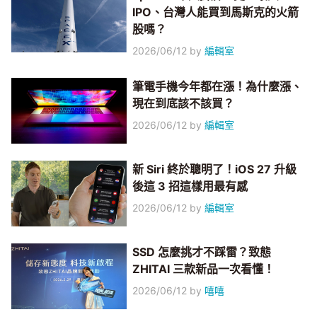
IPO、台灣人能買到馬斯克的火箭
股嗎？
2026/06/12
by
編輯室
筆電手機今年都在漲！為什麼漲、
現在到底該不該買？
2026/06/12
by
編輯室
新 Siri 終於聰明了！iOS 27 升級
後這 3 招這樣用最有感
2026/06/12
by
編輯室
SSD 怎麼挑才不踩雷？致態
ZHITAI 三款新品一次看懂！
2026/06/12
by
嘻嘻