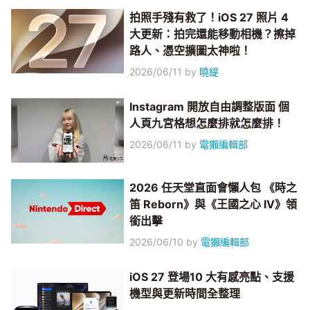
拍照手殘有救了！iOS 27 照片 4
大更新：拍完還能移動相機？擦掉
路人、憑空擴圖太神啦！
2026/06/11
by
曉緹
Instagram 開放自由調整版面 個
人頁九宮格想怎麼排就怎麼排！
2026/06/11
by
電獺編輯部
2026 任天堂直面會懶人包 《時之
笛 Reborn》與《王國之心 IV》領
銜出擊
2026/06/10
by
電獺編輯部
iOS 27 登場10 大有感亮點、支援
機型與更新時間全整理