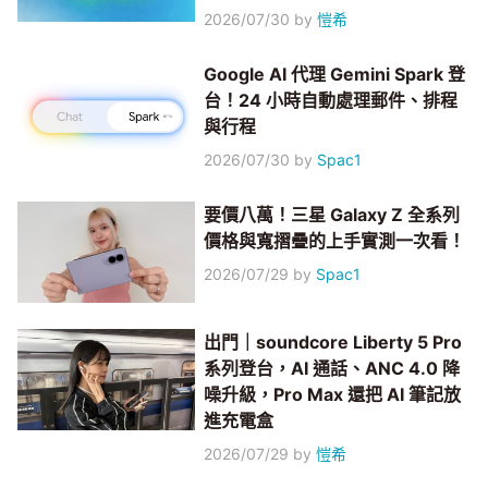
2026/07/30
by
愷希
Google AI 代理 Gemini Spark 登
台！24 小時自動處理郵件、排程
與行程
2026/07/30
by
Spac1
要價八萬！三星 Galaxy Z 全系列
價格與寬摺疊的上手實測一次看！
2026/07/29
by
Spac1
出門｜soundcore Liberty 5 Pro
系列登台，AI 通話、ANC 4.0 降
噪升級，Pro Max 還把 AI 筆記放
進充電盒
2026/07/29
by
愷希