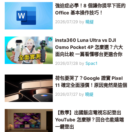
強迫症必學！8 個讓你提早下班的
Office 基本操作技巧！
2026/07/29
by
曉緹
insta360 Luna Ultra vs DJI
Osmo Pocket 4P 怎麼選？六大
面向比較 一篇看懂哪台更適合你
2026/07/28
by
Spac1
荷包要哭了？Google 證實 Pixel
11 確定全面漲價！原因竟然是這個
2026/07/27
by
曉緹
【教學】出國飯店電視忘記登出
YouTube 怎麼辦？回台也能遠端
一鍵登出