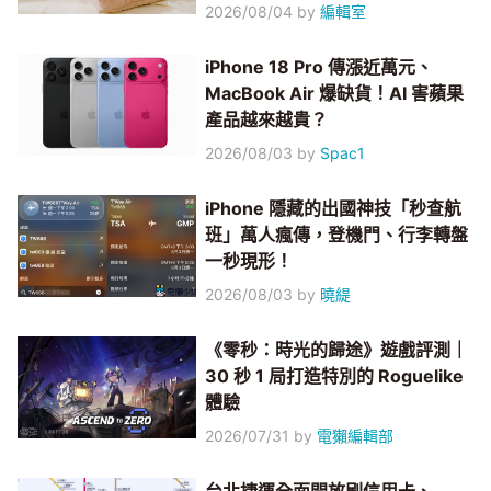
2026/08/04
by
編輯室
iPhone 18 Pro 傳漲近萬元、
MacBook Air 爆缺貨！AI 害蘋果
產品越來越貴？
2026/08/03
by
Spac1
iPhone 隱藏的出國神技「秒查航
班」萬人瘋傳，登機門、行李轉盤
一秒現形！
2026/08/03
by
曉緹
《零秒：時光的歸途》遊戲評測｜
30 秒 1 局打造特別的 Roguelike
體驗
2026/07/31
by
電獺編輯部