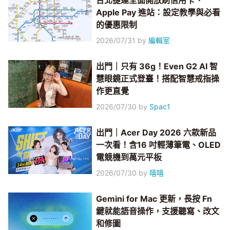
台北捷運全面開放刷信用卡、
Apple Pay 進站：設定教學與必看
的優惠限制
2026/07/31
by
編輯室
出門｜只有 36g！Even G2 AI 智
慧眼鏡正式登臺！搭配智慧戒指操
作更直覺
2026/07/30
by
Spac1
出門｜Acer Day 2026 六款新品
一次看！含16 吋輕薄筆電、OLED
電競機到萬元平板
2026/07/30
by
嘻嘻
Gemini for Mac 更新，長按 Fn
鍵就能語音操作，支援聽寫、改文
和修圖