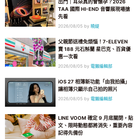
出門｜耳朵真的會懷孕？2026
TAA 國際 HI-END 音響展現場搶
先看
2026/08/05
by
曉緹
父親節送禮免煩惱！7-ELEVEN
賣 188 元石斛蘭 星巴克、百貨優
惠一次看
2026/08/05
by
電獺編輯部
iOS 27 相簿新功能「由我拍攝」
讓相簿只顯示自己拍的照片
2026/08/05
by
電獺編輯部
LINE VOOM 確定 9 月底關閉，貼
文、限時動態都將消失，重要內容
記得先備份