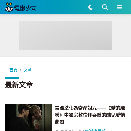
首頁
文章
最新文章
當渴望化為索命詛咒——《愛的魔
樣》中被宗教信仰吞噬的酷兒愛情
悲劇
2026/08/07
by
電獺編輯部