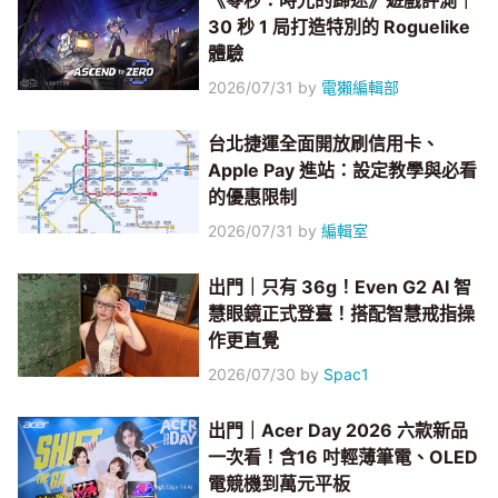
《零秒：時光的歸途》遊戲評測｜
30 秒 1 局打造特別的 Roguelike
體驗
2026/07/31
by
電獺編輯部
台北捷運全面開放刷信用卡、
Apple Pay 進站：設定教學與必看
的優惠限制
2026/07/31
by
編輯室
出門｜只有 36g！Even G2 AI 智
慧眼鏡正式登臺！搭配智慧戒指操
作更直覺
2026/07/30
by
Spac1
出門｜Acer Day 2026 六款新品
一次看！含16 吋輕薄筆電、OLED
電競機到萬元平板