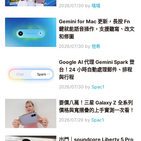
2026/07/30
by
嘻嘻
Gemini for Mac 更新，長按 Fn
鍵就能語音操作，支援聽寫、改文
和修圖
2026/07/30
by
愷希
Google AI 代理 Gemini Spark 登
台！24 小時自動處理郵件、排程
與行程
2026/07/30
by
Spac1
要價八萬！三星 Galaxy Z 全系列
價格與寬摺疊的上手實測一次看！
2026/07/29
by
Spac1
出門｜soundcore Liberty 5 Pro