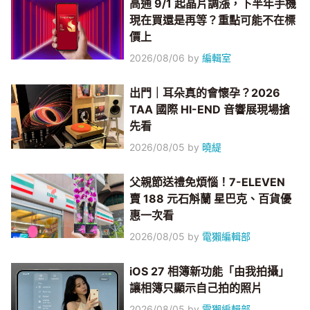
高通 9/1 起晶片調漲，下半年手機
現在買還是再等？重點可能不在標
價上
2026/08/06
by
編輯室
出門｜耳朵真的會懷孕？2026
TAA 國際 HI-END 音響展現場搶
先看
2026/08/05
by
曉緹
父親節送禮免煩惱！7-ELEVEN
賣 188 元石斛蘭 星巴克、百貨優
惠一次看
2026/08/05
by
電獺編輯部
iOS 27 相簿新功能「由我拍攝」
讓相簿只顯示自己拍的照片
2026/08/05
by
電獺編輯部