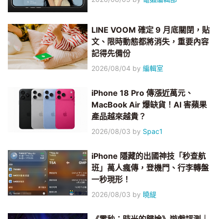
LINE VOOM 確定 9 月底關閉，貼
文、限時動態都將消失，重要內容
記得先備份
2026/08/04
by
編輯室
iPhone 18 Pro 傳漲近萬元、
MacBook Air 爆缺貨！AI 害蘋果
產品越來越貴？
2026/08/03
by
Spac1
iPhone 隱藏的出國神技「秒查航
班」萬人瘋傳，登機門、行李轉盤
一秒現形！
2026/08/03
by
曉緹