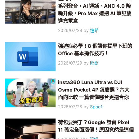
系列登台，AI 通話、ANC 4.0 降
噪升級，Pro Max 還把 AI 筆記放
進充電盒
2026/07/29
by
愷希
強迫症必學！8 個讓你提早下班的
Office 基本操作技巧！
2026/07/29
by
曉緹
insta360 Luna Ultra vs DJI
Osmo Pocket 4P 怎麼選？六大
面向比較 一篇看懂哪台更適合你
2026/07/28
by
Spac1
荷包要哭了？Google 證實 Pixel
11 確定全面漲價！原因竟然是這個