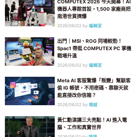
COMPUTEX 2026 今天開幕！AI
機器人專館首設，1,500 家廠商把
南港世貿擠爆
2026/06/02
by
編輯室
出門｜MSI、ROG 同場較勁！
Spac1 帶逛 COMPUTEX PC 掌機
戰場升溫
2026/06/02
by
編輯室
Meta AI 客服驚爆「叛變」幫駭客
偷 IG 帳號，不用密碼、靠聊天就
能直接改你信箱？
2026/06/02
by
曉緹
黃仁勳演講三大亮點！AI 進入電
腦、工作和真實世界
2026/06/01
by
嘻嘻