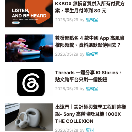
KKBOX 無損音質併入所有付費方
案，學生月付降到 80 元
2026/05/29
by
編輯室
數發部點名 4 款中國 App 高風險
權限超載、資料還默默傳回去？
2026/05/29
by
編輯室
Threads 一鍵分享 IG Stories，
貼文跨平台只剩一個按鈕
2026/05/29
by
編輯室
出遠門｜設計師與聲學工程師這樣
說- Sony 高階降噪耳機 1000X
THE COLLEXION
2026/05/28
by
蜜柑