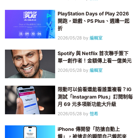
PlayStation Days of Play 2026
開跑，遊戲、PS Plus、週邊一起
折
2026/05/28
by
編輯室
Spotify 與 Netflix 首次聯手簽下
單一創作者！金額傳上看一億美元
2026/05/28
by
編輯室
限動可以偷看還能看誰重複看？IG
測試「Instagram Plus」訂閱制每
月 69 元多項新功能大升級
2026/05/28
by
愷希
iPhone 傳開發「防搶自動上
鎖」，被搶走的瞬間自己鎖起來