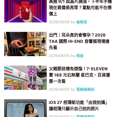
高通 9/1 起晶片調漲，下半年手機
現在買還是再等？重點可能不在標
價上
2026/08/06
by
編輯室
出門｜耳朵真的會懷孕？2026
TAA 國際 HI-END 音響展現場搶
先看
2026/08/05
by
曉緹
父親節送禮免煩惱！7-ELEVEN
賣 188 元石斛蘭 星巴克、百貨優
惠一次看
2026/08/05
by
電獺編輯部
iOS 27 相簿新功能「由我拍攝」
讓相簿只顯示自己拍的照片
2026/08/05
by
電獺編輯部