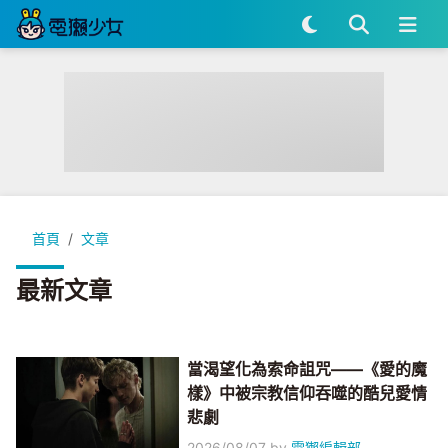
首頁
文章
最新文章
當渴望化為索命詛咒——《愛的魔
樣》中被宗教信仰吞噬的酷兒愛情
悲劇
2026/08/07
by
電獺編輯部