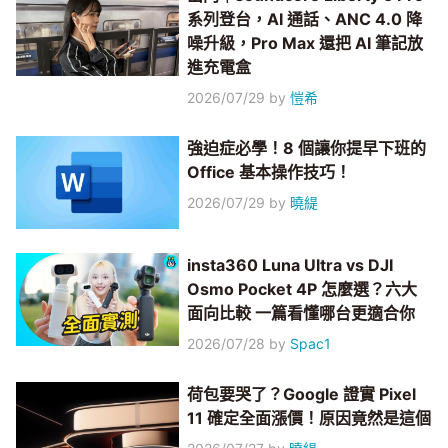
系列登台，AI 通話、ANC 4.0 降
噪升級，Pro Max 還把 AI 筆記放
進充電盒
2026/07/29
by
愷希
強迫症必學！8 個讓你提早下班的
Office 基本操作技巧！
2026/07/29
by
曉緹
insta360 Luna Ultra vs DJI
Osmo Pocket 4P 怎麼選？六大
面向比較 一篇看懂哪台更適合你
2026/07/28
by
Spac1
荷包要哭了？Google 證實 Pixel
11 確定全面漲價！原因竟然是這個