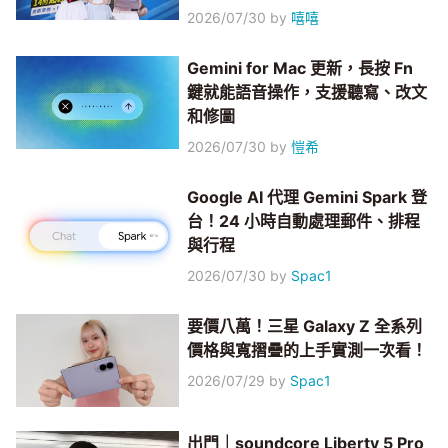
2026/07/30
by
嘻嘻
Gemini for Mac 更新，長按 Fn
鍵就能語音操作，支援聽寫、改文
和修圖
2026/07/30
by
愷希
Google AI 代理 Gemini Spark 登
台！24 小時自動處理郵件、排程
與行程
2026/07/30
by
Spac1
要價八萬！三星 Galaxy Z 全系列
價格與寬摺疊的上手實測一次看！
2026/07/29
by
Spac1
出門｜soundcore Liberty 5 Pro