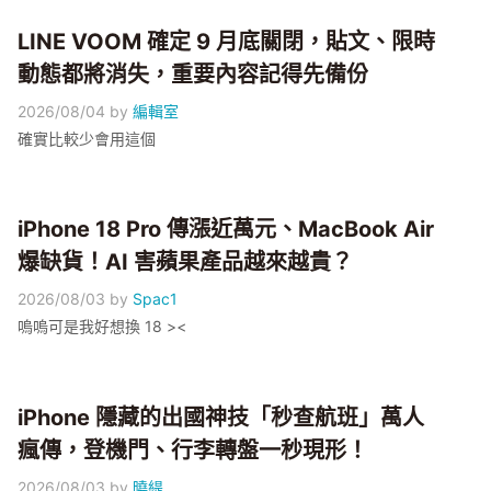
LINE VOOM 確定 9 月底關閉，貼文、限時
動態都將消失，重要內容記得先備份
2026/08/04
by
編輯室
確實比較少會用這個
iPhone 18 Pro 傳漲近萬元、MacBook Air
爆缺貨！AI 害蘋果產品越來越貴？
2026/08/03
by
Spac1
嗚嗚可是我好想換 18 ><
iPhone 隱藏的出國神技「秒查航班」萬人
瘋傳，登機門、行李轉盤一秒現形！
2026/08/03
by
曉緹