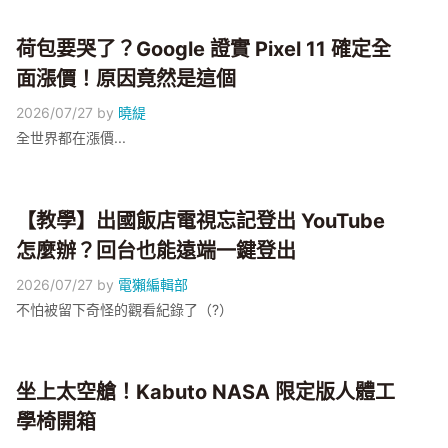
荷包要哭了？Google 證實 Pixel 11 確定全
面漲價！原因竟然是這個
2026/07/27
by
曉緹
全世界都在漲價...
【教學】出國飯店電視忘記登出 YouTube
怎麼辦？回台也能遠端一鍵登出
2026/07/27
by
電獺編輯部
不怕被留下奇怪的觀看紀錄了（?）
坐上太空艙！Kabuto NASA 限定版人體工
學椅開箱