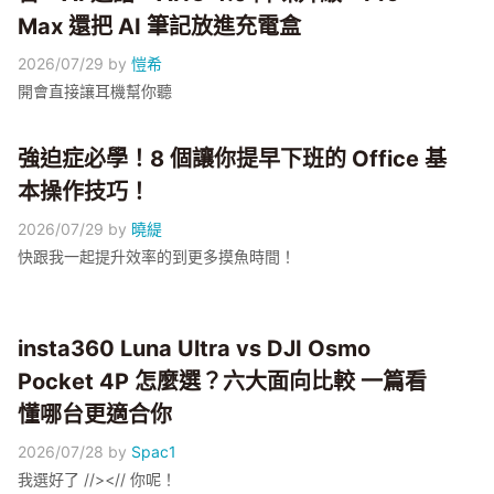
Max 還把 AI 筆記放進充電盒
2026/07/29
by
愷希
開會直接讓耳機幫你聽
強迫症必學！8 個讓你提早下班的 Office 基
本操作技巧！
2026/07/29
by
曉緹
快跟我一起提升效率的到更多摸魚時間！
insta360 Luna Ultra vs DJI Osmo
Pocket 4P 怎麼選？六大面向比較 一篇看
懂哪台更適合你
2026/07/28
by
Spac1
我選好了 //><// 你呢！