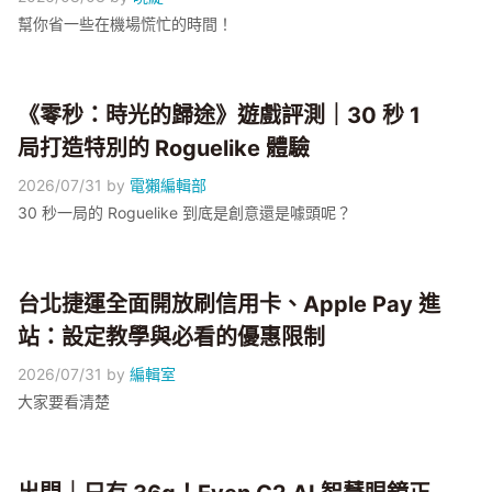
幫你省一些在機場慌忙的時間！
《零秒：時光的歸途》遊戲評測｜30 秒 1
局打造特別的 Roguelike 體驗
2026/07/31
by
電獺編輯部
30 秒一局的 Roguelike 到底是創意還是噱頭呢？
台北捷運全面開放刷信用卡、Apple Pay 進
站：設定教學與必看的優惠限制
2026/07/31
by
編輯室
大家要看清楚