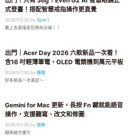
出門｜只有 36g！Even G2 AI 智慧眼鏡正
式登臺！搭配智慧戒指操作更直覺
2026/07/30
by
Spac1
戴上去直接走在時尚尖端！！
出門｜Acer Day 2026 六款新品一次看！
含16 吋輕薄筆電、OLED 電競機到萬元平板
2026/07/30
by
嘻嘻
好多新品一次滿足～
Gemini for Mac 更新，長按 Fn 鍵就能語音
操作，支援聽寫、改文和修圖
2026/07/30
by
愷希
越來越方便ㄌ