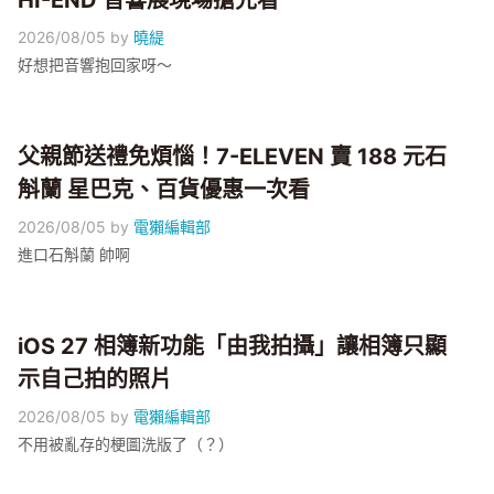
HI-END 音響展現場搶先看
2026/08/05
by
曉緹
好想把音響抱回家呀～
父親節送禮免煩惱！7-ELEVEN 賣 188 元石
斛蘭 星巴克、百貨優惠一次看
2026/08/05
by
電獺編輯部
進口石斛蘭 帥啊
iOS 27 相簿新功能「由我拍攝」讓相簿只顯
示自己拍的照片
2026/08/05
by
電獺編輯部
不用被亂存的梗圖洗版了（？）