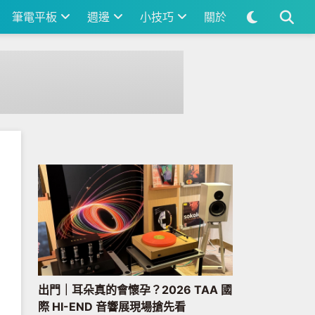
筆電平板
週邊
小技巧
關於
出門｜耳朵真的會懷孕？2026 TAA 國
際 HI-END 音響展現場搶先看