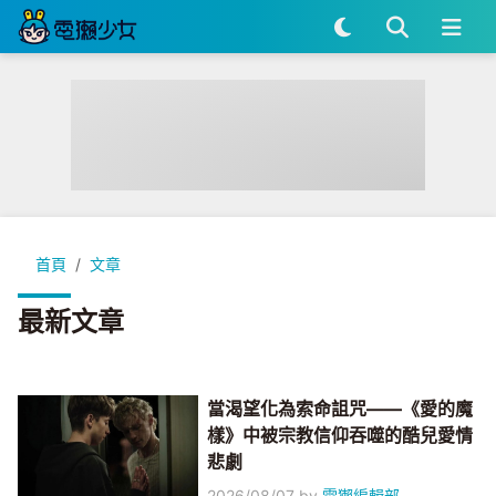
首頁
文章
最新文章
當渴望化為索命詛咒——《愛的魔
樣》中被宗教信仰吞噬的酷兒愛情
悲劇
2026/08/07
by
電獺編輯部