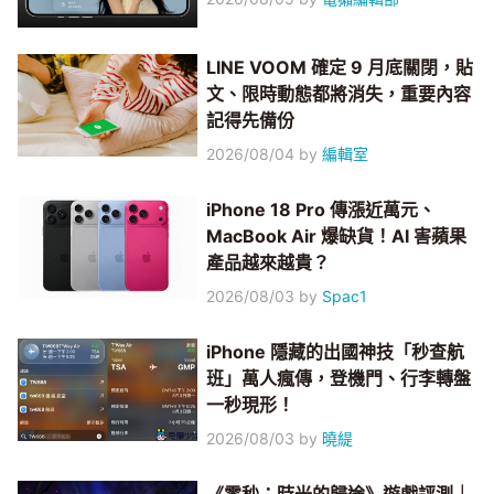
LINE VOOM 確定 9 月底關閉，貼
文、限時動態都將消失，重要內容
記得先備份
2026/08/04
by
編輯室
iPhone 18 Pro 傳漲近萬元、
MacBook Air 爆缺貨！AI 害蘋果
產品越來越貴？
2026/08/03
by
Spac1
iPhone 隱藏的出國神技「秒查航
班」萬人瘋傳，登機門、行李轉盤
一秒現形！
2026/08/03
by
曉緹