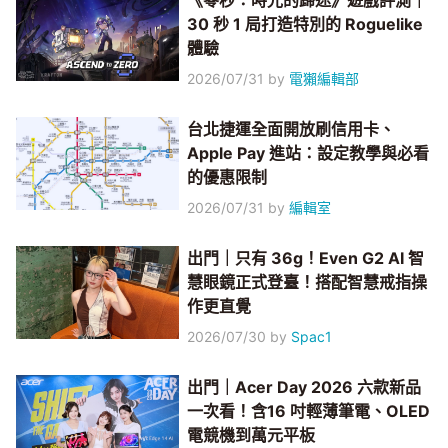
《零秒：時光的歸途》遊戲評測｜
30 秒 1 局打造特別的 Roguelike
體驗
2026/07/31
by
電獺編輯部
台北捷運全面開放刷信用卡、
Apple Pay 進站：設定教學與必看
的優惠限制
2026/07/31
by
編輯室
出門｜只有 36g！Even G2 AI 智
慧眼鏡正式登臺！搭配智慧戒指操
作更直覺
2026/07/30
by
Spac1
出門｜Acer Day 2026 六款新品
一次看！含16 吋輕薄筆電、OLED
電競機到萬元平板