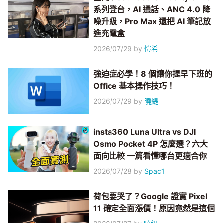
系列登台，AI 通話、ANC 4.0 降
噪升級，Pro Max 還把 AI 筆記放
進充電盒
2026/07/29
by
愷希
強迫症必學！8 個讓你提早下班的
Office 基本操作技巧！
2026/07/29
by
曉緹
insta360 Luna Ultra vs DJI
Osmo Pocket 4P 怎麼選？六大
面向比較 一篇看懂哪台更適合你
2026/07/28
by
Spac1
荷包要哭了？Google 證實 Pixel
11 確定全面漲價！原因竟然是這個