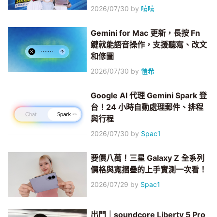
2026/07/30
by
嘻嘻
Gemini for Mac 更新，長按 Fn
鍵就能語音操作，支援聽寫、改文
和修圖
2026/07/30
by
愷希
Google AI 代理 Gemini Spark 登
台！24 小時自動處理郵件、排程
與行程
2026/07/30
by
Spac1
要價八萬！三星 Galaxy Z 全系列
價格與寬摺疊的上手實測一次看！
2026/07/29
by
Spac1
出門｜soundcore Liberty 5 Pro