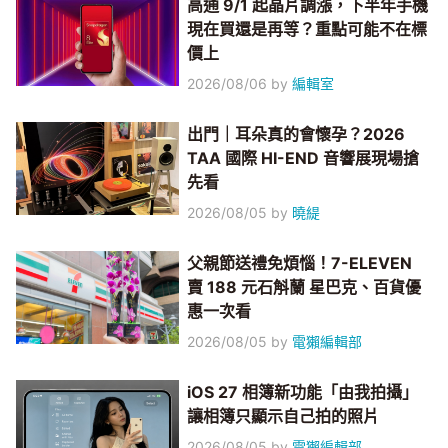
高通 9/1 起晶片調漲，下半年手機
現在買還是再等？重點可能不在標
價上
2026/08/06
by
編輯室
出門｜耳朵真的會懷孕？2026
TAA 國際 HI-END 音響展現場搶
先看
2026/08/05
by
曉緹
父親節送禮免煩惱！7-ELEVEN
賣 188 元石斛蘭 星巴克、百貨優
惠一次看
2026/08/05
by
電獺編輯部
iOS 27 相簿新功能「由我拍攝」
讓相簿只顯示自己拍的照片
2026/08/05
by
電獺編輯部