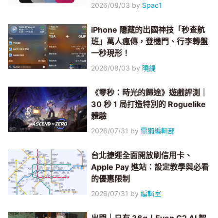
2026/08/03
by
Spac1
iPhone 隱藏的出國神技「秒查航
班」萬人瘋傳，登機門、行李轉盤
一秒現形！
2026/08/03
by
曉緹
《零秒：時光的歸途》遊戲評測｜
30 秒 1 局打造特別的 Roguelike
體驗
2026/07/31
by
電獺編輯部
台北捷運全面開放刷信用卡、
Apple Pay 進站：設定教學與必看
的優惠限制
2026/07/31
by
編輯室