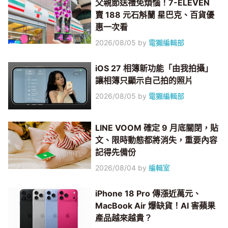
父親節送禮免煩惱！7-ELEVEN
賣 188 元石斛蘭 星巴克、百貨優
惠一次看
2026/08/05
by
電獺編輯部
iOS 27 相簿新功能「由我拍攝」
讓相簿只顯示自己拍的照片
2026/08/05
by
電獺編輯部
LINE VOOM 確定 9 月底關閉，貼
文、限時動態都將消失，重要內容
記得先備份
2026/08/04
by
編輯室
iPhone 18 Pro 傳漲近萬元、
MacBook Air 爆缺貨！AI 害蘋果
產品越來越貴？