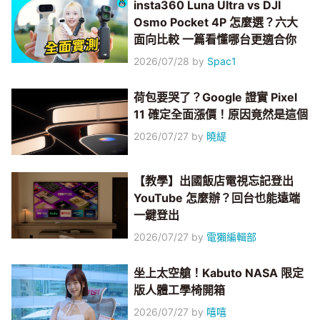
insta360 Luna Ultra vs DJI
Osmo Pocket 4P 怎麼選？六大
面向比較 一篇看懂哪台更適合你
2026/07/28
by
Spac1
荷包要哭了？Google 證實 Pixel
11 確定全面漲價！原因竟然是這個
2026/07/27
by
曉緹
【教學】出國飯店電視忘記登出
YouTube 怎麼辦？回台也能遠端
一鍵登出
2026/07/27
by
電獺編輯部
坐上太空艙！Kabuto NASA 限定
版人體工學椅開箱
2026/07/27
by
嘻嘻