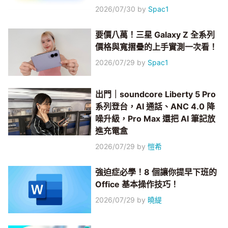
2026/07/30
by
Spac1
要價八萬！三星 Galaxy Z 全系列
價格與寬摺疊的上手實測一次看！
2026/07/29
by
Spac1
出門｜soundcore Liberty 5 Pro
系列登台，AI 通話、ANC 4.0 降
噪升級，Pro Max 還把 AI 筆記放
進充電盒
2026/07/29
by
愷希
強迫症必學！8 個讓你提早下班的
Office 基本操作技巧！
2026/07/29
by
曉緹