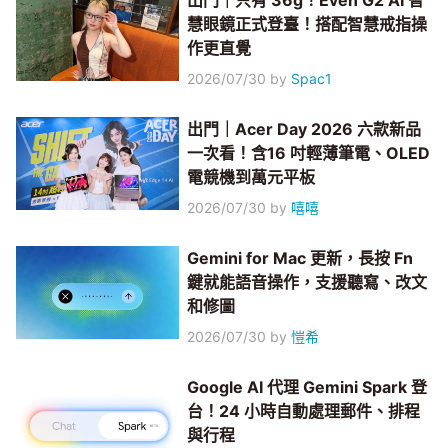
出門｜只有 36g！Even G2 AI 智
慧眼鏡正式登臺！搭配智慧戒指操
作更直覺
2026/07/30
by
Spac1
出門｜Acer Day 2026 六款新品
一次看！含16 吋輕薄筆電、OLED
電競機到萬元平板
2026/07/30
by
嘻嘻
Gemini for Mac 更新，長按 Fn
鍵就能語音操作，支援聽寫、改文
和修圖
2026/07/30
by
愷希
Google AI 代理 Gemini Spark 登
台！24 小時自動處理郵件、排程
與行程