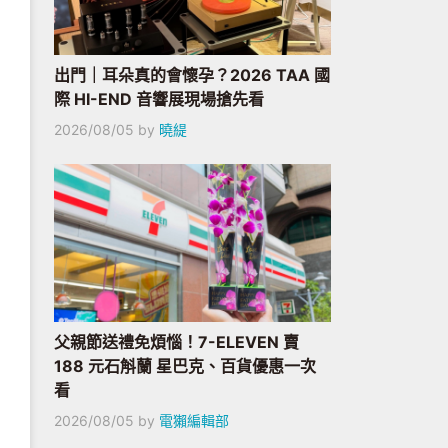
出門｜耳朵真的會懷孕？2026 TAA 國
際 HI-END 音響展現場搶先看
2026/08/05
by
曉緹
父親節送禮免煩惱！7-ELEVEN 賣
188 元石斛蘭 星巴克、百貨優惠一次
看
2026/08/05
by
電獺編輯部