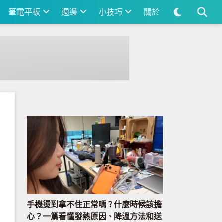
筆電平板
週邊
小技巧
關於
手機燙到拿不住正常嗎？什麼時候該擔
心？一篇看懂發熱原因、降溫方法和送