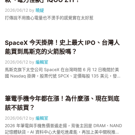
款「電力怪獸」iQOO Z11！
2026/06/12
by
曉緹
打傳說不用擔心電量也不燙手的感覺實在太好惹
SpaceX 今天掛牌！史上最大 IPO、台灣人
能買到馬斯克的火箭股嗎？
2026/06/12
by
編輯室
馬斯克旗下太空公司 SpaceX 在台灣時間 6 月 12 日晚間於美
國 Nasdaq 掛牌，股票代號 SPCX、定價每股 135 美元，發行
約 5.55 億股，籌資規模約 750 億美元、整體估值衝上 1.77 兆
美元，正式改寫史上最大 IPO 紀錄。小編幫大家整理這次掛牌
到底是什麼、台灣投資人有哪些管道可以買，以及新股上市初
筆電手機今年都在漲！為什麼漲、現在到底
期要注意哪些波動風險。
該不該買？
2026/06/12
by
編輯室
2026 年筆電與手機售價普遍走揚，背後主因是 DRAM、NAND
記憶體缺貨，AI 資料中心大量吃進產能，再加上美中關稅推升