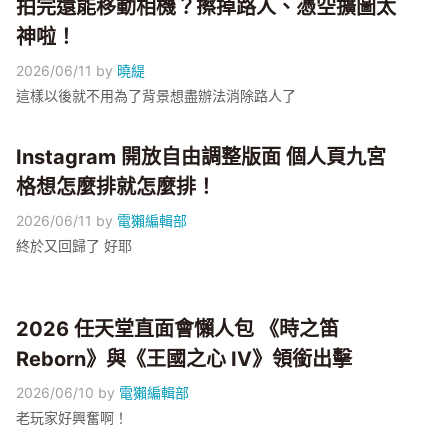
拍完還能移動相機？擦掉路人、憑空擴圖太
神啦！
2026/06/11
by
曉緹
這樣以後就不用為了背景想盡辦法消除路人了
Instagram 開放自由調整版面 個人頁九宮
格想怎麼排就怎麼排！
2026/06/11
by
電獺編輯部
終於又回歸了 好耶
2026 任天堂直面會懶人包 《時之笛
Reborn》與《王國之心 IV》領銜出擊
2026/06/10
by
電獺編輯部
老玩家好興奮啊！