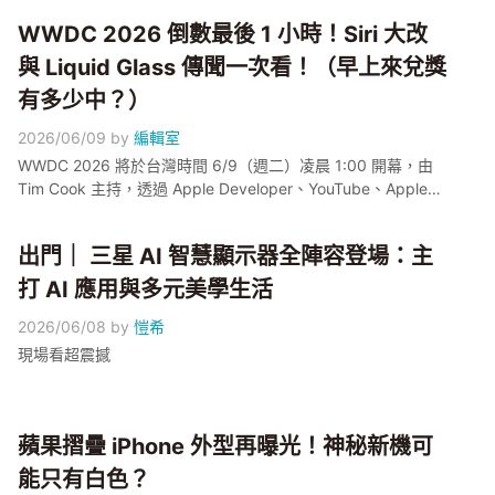
HomePad 硬體！電獺少女幫你一次整理完，公測 7 月、正式
WWDC 2026 倒數最後 1 小時！Siri 大改
秋天上線、台灣讀者要注意中文要再等等～
與 Liquid Glass 傳聞一次看！（早上來兌獎
有多少中？）
2026/06/09
by
編輯室
WWDC 2026 將於台灣時間 6/9（週二）凌晨 1:00 開幕，由
Tim Cook 主持，透過 Apple Developer、YouTube、Apple
TV 三平台免費同步直播。本屆四大期待集中在 Siri 與 Google
Gemini 的合作改造、iOS 27 / iPadOS 27 / macOS 27 三系統
出門｜ 三星 AI 智慧顯示器全陣容登場：主
命名延續、傳聞中的 Liquid Glass 全新 UI 視覺設計，以及
Apple Intelligence 一年來補完功能的舞台。小編幫大家把目前
打 AI 應用與多元美學生活
外媒爆料整理在這篇，凌晨可以邊看邊對照。
2026/06/08
by
愷希
現場看超震撼
蘋果摺疊 iPhone 外型再曝光！神秘新機可
能只有白色？