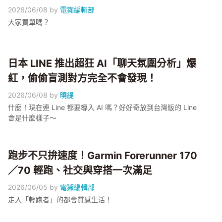
2026/06/08
by
電獺編輯部
大家買單嗎？
日本 LINE 推出超狂 AI「聊天氛圍分析」爆
紅，偷偷盲測對方完全不會發現！
2026/06/08
by
曉緹
什麼！現在連 Line 都要導入 AI 嗎？好好奇放到台灣版的 Line
會是什麼樣子～
跑步不只拚速度！Garmin Forerunner 170
／70 輕跑、社交與穿搭一次滿足
2026/06/05
by
電獺編輯部
走入「輕跑者」的都會質感生活！