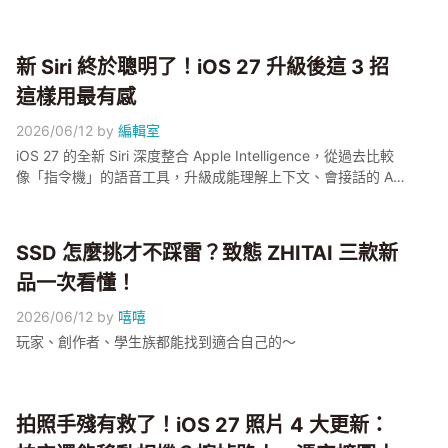
成本。根據 Gartner 預估，相較 2025 年，PC 平均售價約上漲
17%、手機平均售價約上漲 13%。多家品牌已陸續調整售價，
下半年缺貨情況可能更嚴峻，最近有換機需求的獺友，真的要
新 Siri 終於聰明了！iOS 27 升級後這 3 招
先算一下預算了。
這樣用最有感
2026/06/12
by
編輯室
iOS 27 的全新 Siri 深度整合 Apple Intelligence，從過去比較
像「指令機」的語音工具，升級成能理解上下文、會接話的 AI
助理；外媒報導新版底層採用了 Google Gemini，但 Apple 尚
未正式確認架構。小編整理 3 個升級後最有感的使用情境：接
龍式連續對話、幫你讀訊息並口述回覆、看著照片或螢幕找資
SSD 怎麼挑才不踩雷？致態 ZHITAI 三款新
訊。目前新 Siri 還在 Developer Beta 階段，正式版預計秋季推
品一次看懂！
出，功能仍以 Apple 官方公告為準
2026/06/12
by
嘻嘻
玩家、創作者、學生族都能找到適合自己的～
拍照手殘有救了！iOS 27 照片 4 大更新：