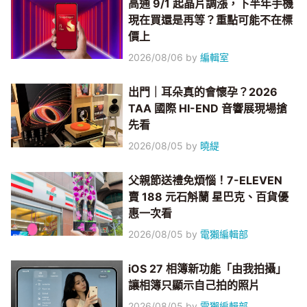
高通 9/1 起晶片調漲，下半年手機
現在買還是再等？重點可能不在標
價上
2026/08/06
by
編輯室
出門｜耳朵真的會懷孕？2026
TAA 國際 HI-END 音響展現場搶
先看
2026/08/05
by
曉緹
父親節送禮免煩惱！7-ELEVEN
賣 188 元石斛蘭 星巴克、百貨優
惠一次看
2026/08/05
by
電獺編輯部
iOS 27 相簿新功能「由我拍攝」
讓相簿只顯示自己拍的照片
2026/08/05
by
電獺編輯部