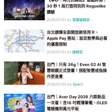
《零秒：時光的歸途》遊戲評測｜
30 秒 1 局打造特別的 Roguelike
體驗
2026/07/31
by
電獺編輯部
台北捷運全面開放刷信用卡、
Apple Pay 進站：設定教學與必看
的優惠限制
2026/07/31
by
編輯室
出門｜只有 36g！Even G2 AI 智
慧眼鏡正式登臺！搭配智慧戒指操
作更直覺
2026/07/30
by
Spac1
出門｜Acer Day 2026 六款新品
一次看！含16 吋輕薄筆電、OLED
電競機到萬元平板