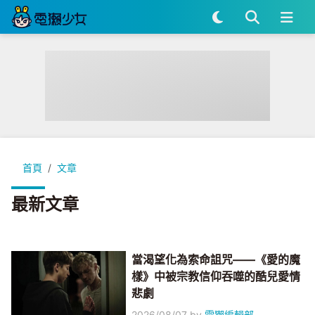
首頁
文章
最新文章
當渴望化為索命詛咒——《愛的魔
樣》中被宗教信仰吞噬的酷兒愛情
悲劇
2026/08/07
by
電獺編輯部