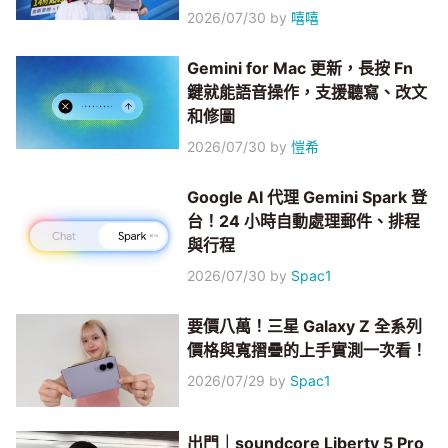
2026/07/30
by
嘻嘻
Gemini for Mac 更新，長按 Fn
鍵就能語音操作，支援聽寫、改文
和修圖
2026/07/30
by
愷希
Google AI 代理 Gemini Spark 登
台！24 小時自動處理郵件、排程
與行程
2026/07/30
by
Spac1
要價八萬！三星 Galaxy Z 全系列
價格與寬摺疊的上手實測一次看！
2026/07/29
by
Spac1
出門｜soundcore Liberty 5 Pro