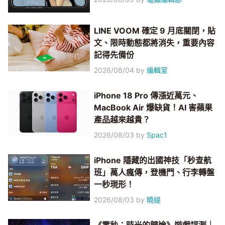
LINE VOOM 確定 9 月底關閉，貼
文、限時動態都將消失，重要內容
記得先備份
2026/08/04
by
編輯室
iPhone 18 Pro 傳漲近萬元、
MacBook Air 爆缺貨！AI 害蘋果
產品越來越貴？
2026/08/03
by
Spac1
iPhone 隱藏的出國神技「秒查航
班」萬人瘋傳，登機門、行李轉盤
一秒現形！
2026/08/03
by
曉緹