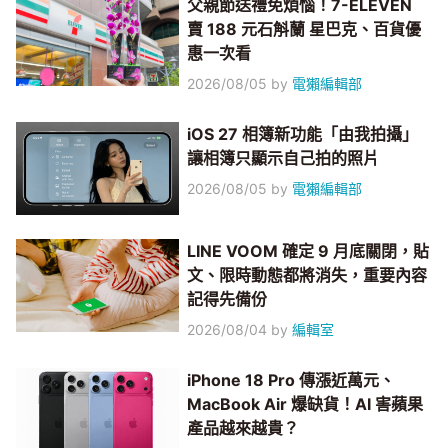
父親節送禮免煩惱！7-ELEVEN
賣 188 元石斛蘭 星巴克、百貨優
惠一次看
2026/08/05
by
電獺編輯部
iOS 27 相簿新功能「由我拍攝」
讓相簿只顯示自己拍的照片
2026/08/05
by
電獺編輯部
LINE VOOM 確定 9 月底關閉，貼
文、限時動態都將消失，重要內容
記得先備份
2026/08/04
by
編輯室
iPhone 18 Pro 傳漲近萬元、
MacBook Air 爆缺貨！AI 害蘋果
產品越來越貴？