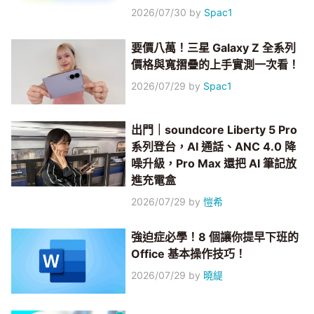
2026/07/30
by
Spac1
要價八萬！三星 Galaxy Z 全系列
價格與寬摺疊的上手實測一次看！
2026/07/29
by
Spac1
出門｜soundcore Liberty 5 Pro
系列登台，AI 通話、ANC 4.0 降
噪升級，Pro Max 還把 AI 筆記放
進充電盒
2026/07/29
by
愷希
強迫症必學！8 個讓你提早下班的
Office 基本操作技巧！
2026/07/29
by
曉緹