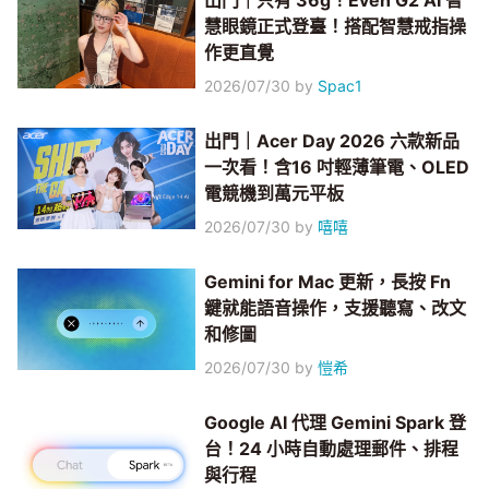
出門｜只有 36g！Even G2 AI 智
慧眼鏡正式登臺！搭配智慧戒指操
作更直覺
2026/07/30
by
Spac1
出門｜Acer Day 2026 六款新品
一次看！含16 吋輕薄筆電、OLED
電競機到萬元平板
2026/07/30
by
嘻嘻
Gemini for Mac 更新，長按 Fn
鍵就能語音操作，支援聽寫、改文
和修圖
2026/07/30
by
愷希
Google AI 代理 Gemini Spark 登
台！24 小時自動處理郵件、排程
與行程