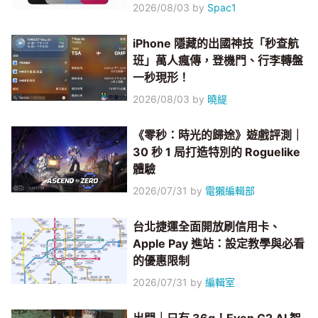
2026/08/03
by
Spac1
iPhone 隱藏的出國神技「秒查航
班」萬人瘋傳，登機門、行李轉盤
一秒現形！
2026/08/03
by
曉緹
《零秒：時光的歸途》遊戲評測｜
30 秒 1 局打造特別的 Roguelike
體驗
2026/07/31
by
電獺編輯部
台北捷運全面開放刷信用卡、
Apple Pay 進站：設定教學與必看
的優惠限制
2026/07/31
by
編輯室