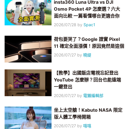
insta360 Luna Ultra vs DJI
Osmo Pocket 4P 怎麼選？六大
面向比較 一篇看懂哪台更適合你
2026/07/28
by
Spac1
荷包要哭了？Google 證實 Pixel
11 確定全面漲價！原因竟然是這個
2026/07/27
by
曉緹
【教學】出國飯店電視忘記登出
YouTube 怎麼辦？回台也能遠端
一鍵登出
2026/07/27
by
電獺編輯部
坐上太空艙！Kabuto NASA 限定
版人體工學椅開箱
2026/07/27
by
嘻嘻