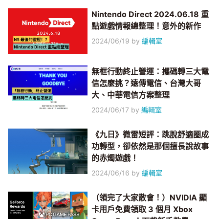
Nintendo Direct 2024.06.18 重
點遊戲情報總整理！意外的新作
2024/06/19
by
編輯室
無框行動終止營運：攜碼轉三大電
信怎麼挑？遠傳電信、台灣大哥
大、中華電信方案整理
2024/06/17
by
編輯室
《九日》微雷短評：跳脫舒適圈成
功轉型，卻依然是那個擅長說故事
的赤燭遊戲！
2024/06/16
by
編輯室
（領完了大家散會！）NVIDIA 顯
卡用戶免費領取 3 個月 Xbox