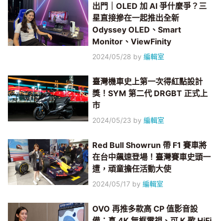
出門｜OLED 加 AI 爭什麼爭？三
星直接摻在一起推出全新
Odyssey OLED、Smart
Monitor、ViewFinity
2024/05/28
by
編輯室
臺灣機車史上第一次得紅點設計
獎！SYM 第二代 DRGBT 正式上
市
2024/05/23
by
編輯室
Red Bull Showrun 帶 F1 賽車將
在台中飆速登場！臺灣賽車史頭一
遭，頑童擔任活動大使
2024/05/17
by
編輯室
OVO 再推多款高 CP 值影音設
備：真 4K 無框電視、可 K 歌 HiFi