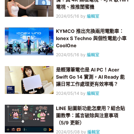
電視、推推閨蜜機
2024/05/16
by
編輯室
KYMCO 推出充換兩用電動車：
Ionex S Techno 與個性電能小車
CoolOne
2024/05/16
by
編輯室
是輕薄筆電也是 AI PC！Acer
Swift Go 14 實測，AI Ready 能
讓日常工作處理更有效率嗎？
2024/05/14
by
編輯室
LINE 貼圖新功能怎麼用？組合貼
圖教學：謠言破除與注意事項
（5/9 更新）
2024/05/08
by
編輯室