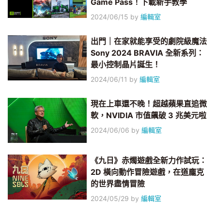
Game Pass！下載新手教學
2024/06/15
by
編輯室
出門｜在家就能享受的劇院級魔法
Sony 2024 BRAVIA 全新系列：
最小控制晶片誕生！
2024/06/11
by
編輯室
現在上車還不晚！超越蘋果直追微
軟，NVIDIA 市值飆破 3 兆美元啦
2024/06/06
by
編輯室
《九日》赤燭遊戲全新力作試玩：
2D 橫向動作冒險遊戲，在道龐克
的世界盡情冒險
2024/05/29
by
編輯室