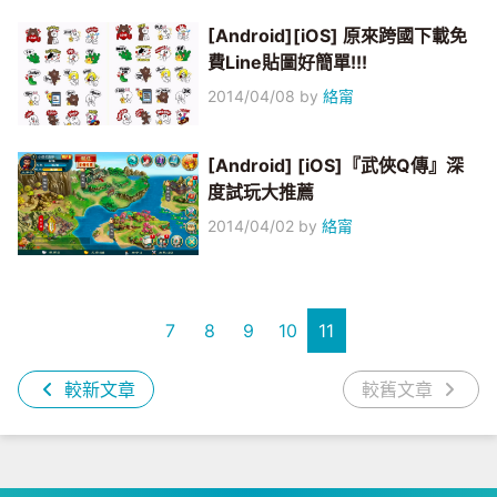
[Android][iOS] 原來跨國下載免
費Line貼圖好簡單!!!
2014/04/08
by
絡甯
[Android] [iOS]『武俠Q傳』深
度試玩大推薦
2014/04/02
by
絡甯
7
8
9
10
11
較新文章
較舊文章