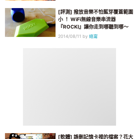
[評測] 撥放音樂不怕藍芽覆蓋範圍
小 ！ WiFi無線音樂串流器
『ROCKI』讓你走到哪聽到哪～
2014/08/11
by
絡甯
[軟體] 誤刪記憶卡裡的檔案？花大