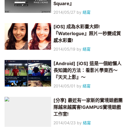
Square』
2014/05/27
by
絡甯
[iOS] 成為水彩畫大師!
『Waterlogue』照片一秒變成質
感水彩畫!
2014/05/19
by
絡甯
[Android] [iOS] 這是一個給懶人
長知識的方法：看影片學東西～
『天天上影』～
2014/05/01
by
絡甯
[分享] 最近有一家新的實境遊戲團
隊越來越厲害!GAMPUS實境遊戲
工作室!
2014/04/23
by
絡甯