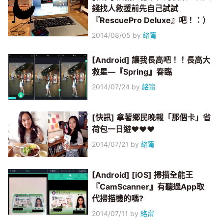
錢找人救援前先自己試試
『RescuePro Deluxe』吧！：）
2014/08/05
by
絡甯
[Android] 讓我長高吧！！長高大
救星—『Spring』春臨
2014/07/24
by
絡甯
[快訊] 拿著鄉民晚報「那個卡」省
荷包一日遊♥♥♥
2014/07/21
by
絡甯
[Android] [iOS] 掃描全能王
『CamScanner』有聽過App取
代掃描機的嗎?
2014/07/11
by
絡甯