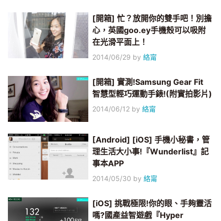
[開箱] 忙？放開你的雙手吧！別擔
心，英國goo.ey手機殼可以吸附
在光滑平面上！
2014/06/29
by
絡甯
[開箱] 實測!Samsung Gear Fit
智慧型輕巧運動手錶!(附實拍影片)
2014/06/12
by
絡甯
[Android] [iOS] 手機小秘書，管
理生活大小事!『Wunderlist』記
事本APP
2014/05/30
by
絡甯
[iOS] 挑戰極限!你的眼、手夠靈活
嗎?國產益智遊戲『Hyper