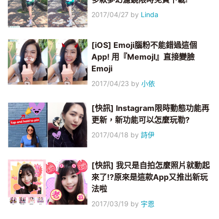
2017/04/27
by
Linda
[iOS] Emoji腦粉不能錯過這個
App! 用『MemojI』直接變臉
Emoji
2017/04/23
by
小依
[快訊] Instagram限時動態功能再
更新，新功能可以怎麼玩勒?
2017/04/18
by
詩伊
[快訊] 我只是自拍怎麼照片就動起
來了!?原來是這款App又推出新玩
法啦
2017/03/19
by
宇恩