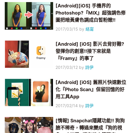
[Android][iOS] 手機界的
Photoshop?『MIX』超強調色修
圖把暗黃膚色調成白皙粉嫩!!
2017/03/15
by
絡甯
[Android] [iOS] 影片去背好難?
發揮你的創意!!接下來就是
『Framy』的事了
2017/03/12
by
詩伊
[Android] [iOS] 舊照片快速數位
化『Photo Scan』保留回憶的好
用工具App
2017/02/14
by
詩伊
[情報] Snapchat隱藏功能!! 狗狗
臉不稀奇，轉過來變成『狗的視