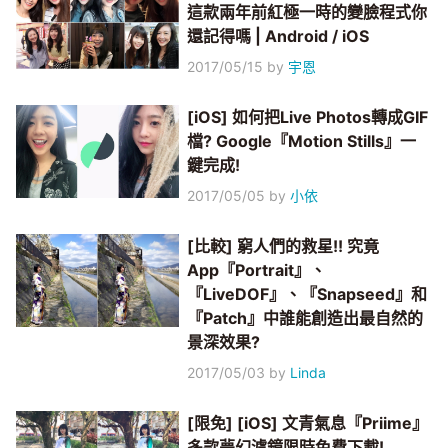
這款兩年前紅極一時的變臉程式你
還記得嗎 | Android / iOS
2017/05/15
by
宇恩
[iOS] 如何把Live Photos轉成GIF
檔? Google『Motion Stills』一
鍵完成!
2017/05/05
by
小依
[比較] 窮人們的救星!! 究竟
App『Portrait』、
『LiveDOF』、『Snapseed』和
『Patch』中誰能創造出最自然的
景深效果?
2017/05/03
by
Linda
[限免] [iOS] 文青氣息『Priime』
多款夢幻濾鏡限時免費下載!