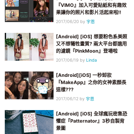
『VIMO』加入可愛貼紙和有趣效
果讓你的照片和影片活起來啦!!
2017/06/20
by
宇恩
[Android] [iOS] 想要粉色系美照
又不想犧牲畫質? 兩大平台都適用
的濾鏡『PinkMoon』登場啦
2017/06/19
by
Linda
[Android][iOS] 一秒卸妝
『MakeApp』之你的女神素顏長
這樣???
2017/06/12
by
宇恩
[Android] [iOS] 全球瘋玩密集恐
懼症『Patternator』3秒自製背
景圖