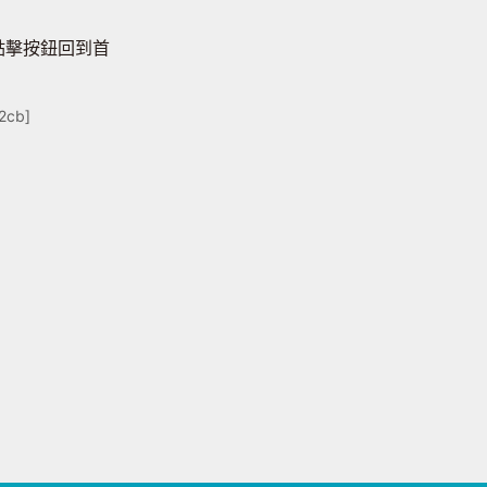
點擊按鈕回到首
2cb]