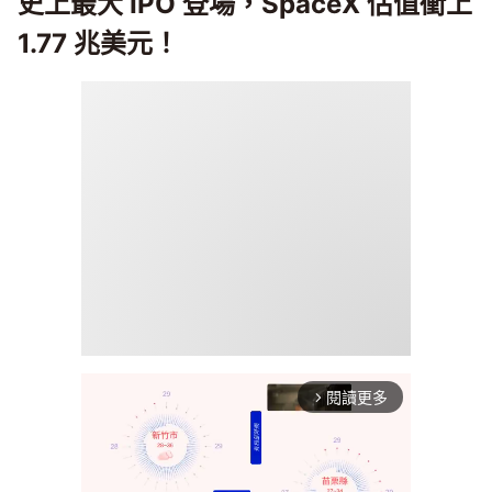
史上最大 IPO 登場，SpaceX 估值衝上
1.77 兆美元！
閱讀更多
arrow_forward_ios