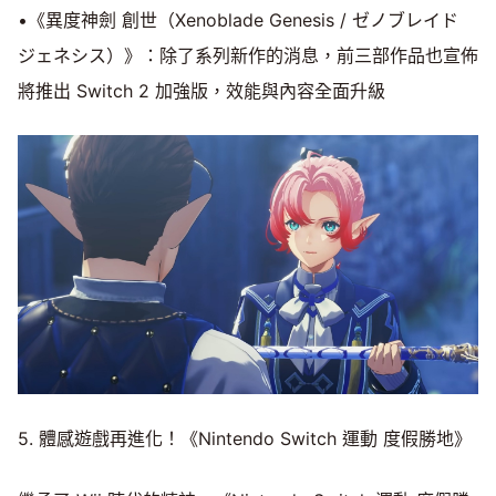
•《異度神劍 創世（Xenoblade Genesis / ゼノブレイド
ジェネシス）》：除了系列新作的消息，前三部作品也宣佈
將推出 Switch 2 加強版，效能與內容全面升級
5. 體感遊戲再進化！《Nintendo Switch 運動 度假勝地》