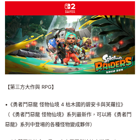
【第三方大作與 RPG】
•《勇者鬥惡龍 怪物仙境 4 枯木國的碧安卡與芙蘿拉》
（《勇者鬥惡龍 怪物仙境》系列最新作，可以將《勇者鬥
惡龍》系列中登場的各種怪物變成夥伴）