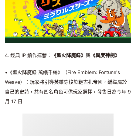
4. 經典 IP 續作連發：
《聖火降魔錄》
與
《異度神劍》
•《聖火降魔錄 萬縷千絲》（Fire Emblem: Fortune's
Weave）：玩家將引導英雄穿梭於韃古扎帝國，編織屬於
自己的史詩，共有四名角色可供玩家選擇，發售日為今年 9
月 17 日