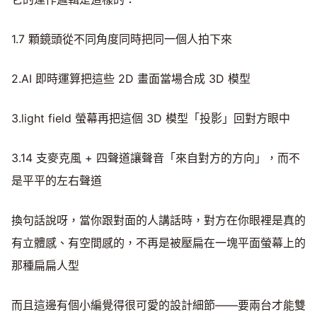
1.7 顆鏡頭從不同角度同時把同一個人拍下來
2.AI 即時運算把這些 2D 畫面當場合成 3D 模型
3.light field 螢幕再把這個 3D 模型「投影」回對方眼中
3.14 支麥克風 + 四聲道讓聲音「來自對方的方向」，而不
是平平的左右聲道
換句話說呀，當你跟對面的人講話時，對方在你眼裡是真的
有立體感、有空間感的，不再是被壓扁在一塊平面螢幕上的
那種扁扁人型
而且這邊有個小編覺得很可愛的設計細節——要兩台才能雙