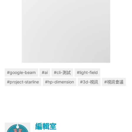
#google-beam
#ai
#cli-測試
#light-field
#project-starline
#hp-dimension
#3d-視訊
#視訊會議
編輯室