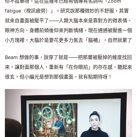
你不孤單呀，這在這幾年已經有個專有名詞叫「Zoom
fatigue（視訊疲勞）」。研究說那種微妙的不舒服，其實
就來自畫面被壓平了——人類大腦本來是靠對方的微表情、
眼神方向、身體前傾後仰來判斷情緒，現在通通被壓進一個
小方塊裡，大腦於是要花更多力氣去「腦補」，自然就累了
Beam 想做的事，說穿了就是——把那層被壓掉的維度找回
來。讓對面那個人，重新有「在你眼前」的存在感，聽起來
很玄，但小編光是想到那個畫面，就有點期待呀！