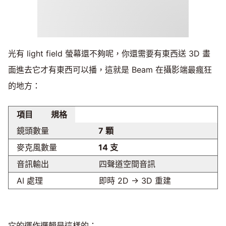
光有 light field 螢幕還不夠呢，你還需要有東西送 3D 畫
面進去它才有東西可以播，這就是 Beam 在攝影端最瘋狂
的地方：
項目
規格
鏡頭數量
7 顆
麥克風數量
14 支
音訊輸出
四聲道空間音訊
AI 處理
即時 2D → 3D 重建
它的運作邏輯是這樣的：