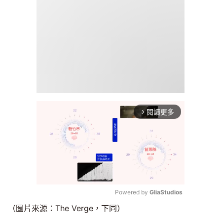
閱讀更多
arrow_forward_ios
Powered by 
GliaStudios
（圖片來源：The Verge，下同）
Mute