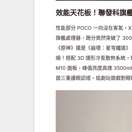
效能天花板！聯發科旗
性能部分 POCO 一向沒在客氣，X8 P
旗艦處理器，跑分竟然突破了 30
《原神》還是《崩壞：星穹鐵道》，
順！搭配 3D 環形冷泵散熱系統
M10 面板，峰值亮度高達 350
茵三重護眼認證，追劇玩遊戲對眼