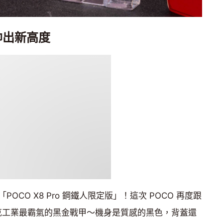
帥出新高度
CO X8 Pro 鋼鐵人限定版」！這次 POCO 再度跟
史塔克工業最霸氣的黑金戰甲～機身是質感的黑色，背蓋還