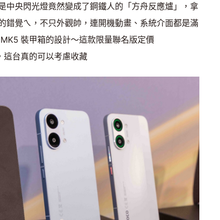
是中央閃光燈竟然變成了鋼鐵人的「方舟反應爐」，拿
的錯覺ㄟ，不只外觀帥，連開機動畫、系統介面都是滿
MK5 裝甲箱的設計～這款限量聯名版定價
威迷，這台真的可以考慮收藏