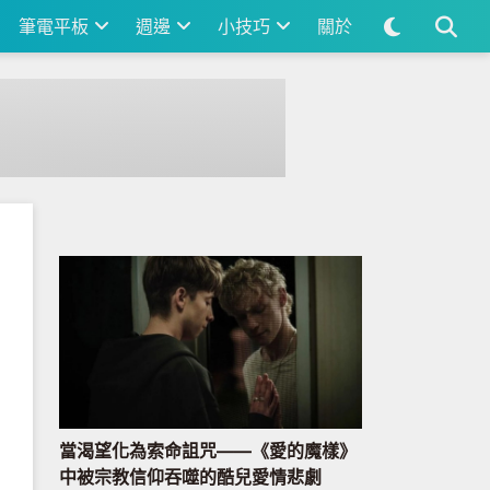
筆電平板
週邊
小技巧
關於
當渴望化為索命詛咒——《愛的魔樣》
中被宗教信仰吞噬的酷兒愛情悲劇