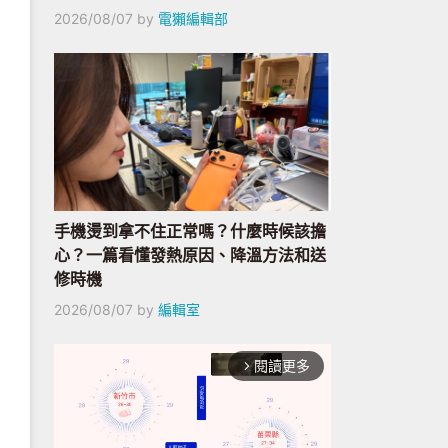
2026/08/07
by
電獺編輯部
手機燙到拿不住正常嗎？什麼時候該擔
心？一篇看懂發熱原因、降溫方法和送
修時機
2026/08/07
by
編輯室
閱讀更多
arrow_forward_ios