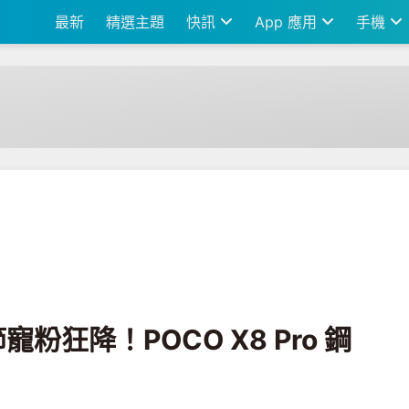
最新
精選主題
快訊
App 應用
手機
 X8 Pro 鋼鐵人版帥氣登場
寵粉狂降！POCO X8 Pro 鋼