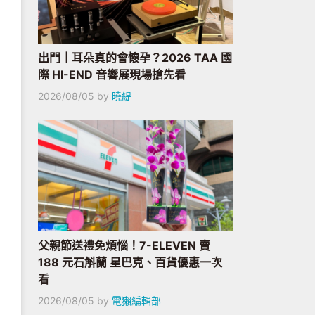
出門｜耳朵真的會懷孕？2026 TAA 國
際 HI-END 音響展現場搶先看
2026/08/05
by
曉緹
父親節送禮免煩惱！7-ELEVEN 賣
188 元石斛蘭 星巴克、百貨優惠一次
看
2026/08/05
by
電獺編輯部