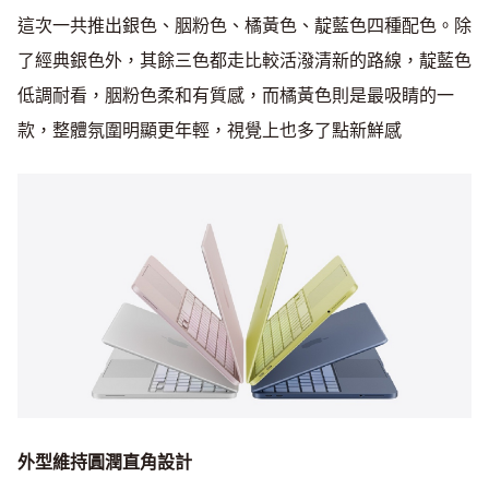
這次一共推出銀色、胭粉色、橘黃色、靛藍色四種配色。除
了經典銀色外，其餘三色都走比較活潑清新的路線，靛藍色
低調耐看，胭粉色柔和有質感，而橘黃色則是最吸睛的一
款，整體氛圍明顯更年輕，視覺上也多了點新鮮感
外型維持圓潤直角設計