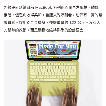
外觀設計延續目前 MacBook 系列的圓潤直角風格，線條
俐落，但邊角收得柔和，看起來乾淨耐看，也保有一貫的蘋
果質感。採用鋁合金機身，整機重量約 1.22 公斤。沒有大
刀闊斧的改動，而是穩穩地維持熟悉的設計語言