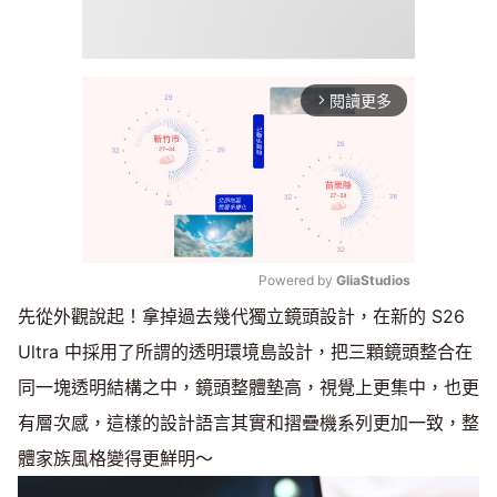
閱讀更多
arrow_forward_ios
Powered by 
GliaStudios
先從外觀說起！拿掉過去幾代獨立鏡頭設計，在新的 S26
Mute
Ultra 中採用了所謂的透明環境島設計，把三顆鏡頭整合在
同一塊透明結構之中，鏡頭整體墊高，視覺上更集中，也更
有層次感，這樣的設計語言其實和摺疊機系列更加一致，整
體家族風格變得更鮮明～