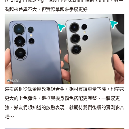
代 218g 再減少 4g，厚度也從 8.2mm 降到 7.9mm，數字
看起來差異不大，但實際拿起來手感更好
這次邊框從鈦金屬改為鋁合金，鋁材質讓重量下降，也帶來
更大的上色彈性，邊框與機身顏色搭配更完整、一體感更
強，獺友們想知道的散熱表現，就期待我們後續的實測影片
吧～