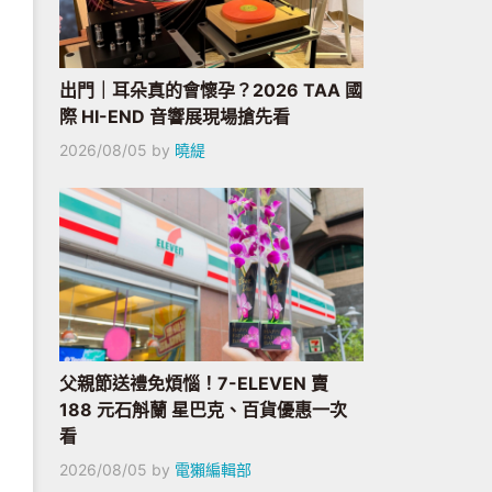
出門｜耳朵真的會懷孕？2026 TAA 國
際 HI-END 音響展現場搶先看
2026/08/05
by
曉緹
父親節送禮免煩惱！7-ELEVEN 賣
188 元石斛蘭 星巴克、百貨優惠一次
看
2026/08/05
by
電獺編輯部