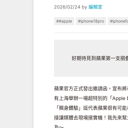
2026/02/24
by
編輯室
##apple
#iphone18pro
#iphonef
好期待見到蘋果第一支摺疊機！
蘋果官方正式發出邀請函，宣布將在美
有上海舉辦一場超特別的「Apple 
「親身體驗」這代表蘋果很有可能
接讓媒體去現場摸實機！我先來幫
及～