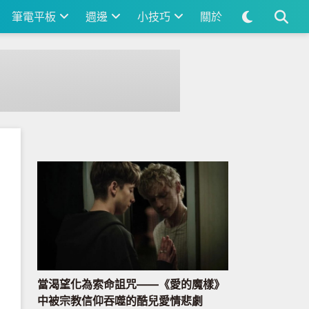
筆電平板
週邊
小技巧
關於
當渴望化為索命詛咒——《愛的魔樣》
中被宗教信仰吞噬的酷兒愛情悲劇