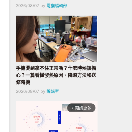
2026/08/07
by
電獺編輯部
手機燙到拿不住正常嗎？什麼時候該擔
心？一篇看懂發熱原因、降溫方法和送
修時機
2026/08/07
by
編輯室
閱讀更多
arrow_forward_ios