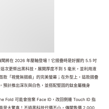
」傳聞將在 2026 年壓軸登場！它摺疊時是好握的 5.5 吋
ad，這次更祭出黑科技，展開厚度不到 5 毫米，並利用液
首款「視覺無摺痕」的完美螢幕；在外型上，這款摺疊
，預計推出深灰與白色，並搭配堅固的鈦金屬機身
old 可能會捨棄 Face ID，改回側邊 Touch ID 指
是大驚喜！不過黑科技代價不小，傳聞售價 2,000