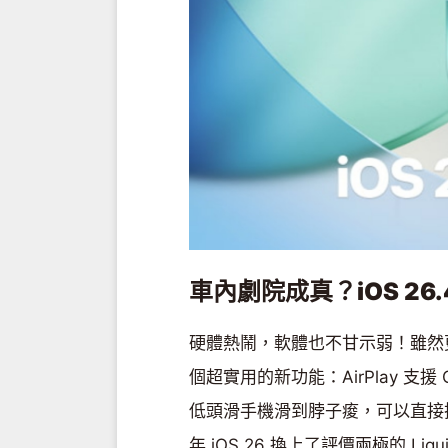
車內劇院成真？iOS 2
硬體熱鬧，軟體也不甘示弱！雖然更聰明的 
個超實用的新功能：AirPlay 支
低頭滑手機滑到脖子痠，可以直接把 
年 iOS 26 換上了評價兩極的 Li