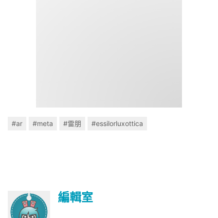
#ar
#meta
#雷朋
#essilorluxottica
編輯室