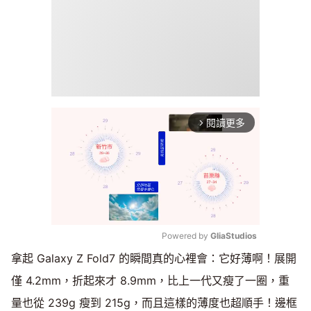
閱讀更多
arrow_forward_ios
Powered by 
GliaStudios
拿起 Galaxy Z Fold7 的瞬間真的心裡會：它好薄啊！展開
Mute
僅 4.2mm，折起來才 8.9mm，比上一代又瘦了一圈，重
量也從 239g 瘦到 215g，而且這樣的薄度也超順手！邊框