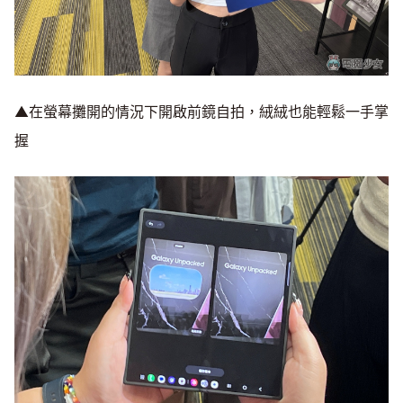
▲在螢幕攤開的情況下開啟前鏡自拍，絨絨也能輕鬆一手掌
握