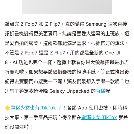
體驗完 Z Fold7 和 Z Flip7，真的覺得 Samsung 這次直接
讓折疊機變得更美更實用。無論是喜愛大螢幕的上班族、還
是愛自拍的網美，這兩款都能滿足需求。根據官方的說法，
不管是 Z Fold7 還是 Z Flip7，用的都是全新的 One UI
8，AI 功能也完全一樣，選擇上就看你是大螢幕控還是小巧
折疊派啦。如果想要體驗摺疊機的輕薄手感，等正式推出後
記得去實體門市感受一下囉！獺友們最想入手哪一款呢？也
別忘了鎖定我們今晚 Galaxy Unpacked 的
直播
喔
🌟
電獺少女也有 TikTok 了！
各類 App 使用密技、即時科
技大事、第一手產品把玩心得全都在
電獺少女 TikTok
就差
你沒關注啦！