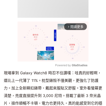
閱讀更多
arrow_forward_ios
Powered by 
GliaStudios
現場拿到 Galaxy Watch8 時忍不住讚嘆：哇真的好輕啊，
Mute
還比上一代薄了 11%。枕型錶殼不僅美觀，更強化了防護
力。加上全新瞬扣錶帶，戴起來服貼又舒服。室外看螢幕更
清楚，亮度直接提升到 3,000 尼特。搭載了最新 3 奈米晶
片，操作順暢不卡頓，電力也更持久，真的能感受到它的穩