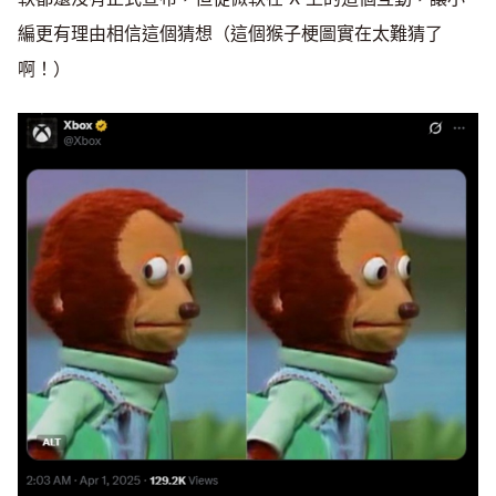
編更有理由相信這個猜想（這個猴子梗圖實在太難猜了
啊！）