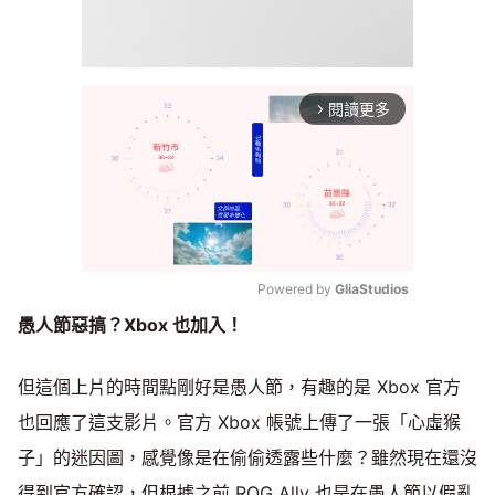
閱讀更多
arrow_forward_ios
Powered by 
GliaStudios
愚人節惡搞？Xbox
也加入！
Mute
但這個上片的時間點剛好是愚人節，有趣的是 Xbox 官方
也回應了這支影片。官方 Xbox 帳號上傳了一張「心虛猴
子」的迷因圖，感覺像是在偷偷透露些什麼？雖然現在還沒
得到官方確認，但根據之前 ROG Ally 也是在愚人節以假亂