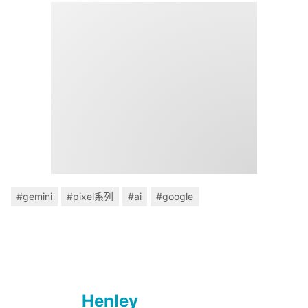
#gemini
#pixel系列
#ai
#google
Henley