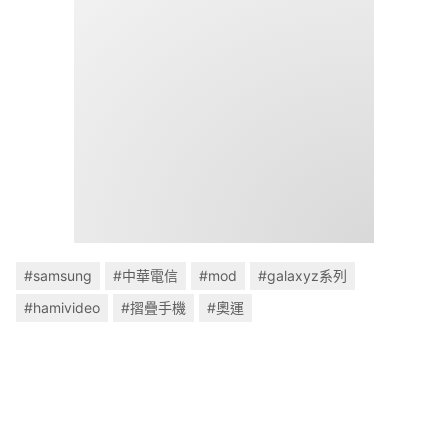
#samsung
#中華電信
#mod
#galaxyz系列
#hamivideo
#摺疊手機
#奧運