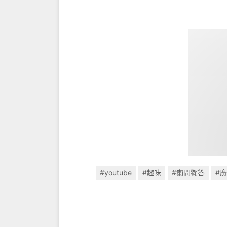
#youtube
#趣味
#獺問獺答
#