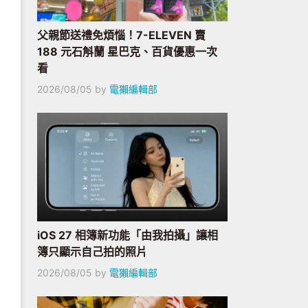
父親節送禮免煩惱！7-ELEVEN 賣
188 元石斛蘭 星巴克、百貨優惠一次
看
2026/08/05
by
電獺編輯部
iOS 27 相簿新功能「由我拍攝」讓相
簿只顯示自己拍的照片
2026/08/05
by
電獺編輯部