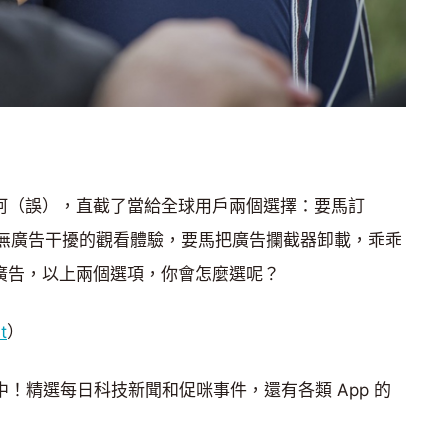
狠招阿（誤），直截了當給全球用戶兩個選擇：要馬訂
盡情享受無廣告干擾的觀看體驗，要馬把廣告攔截器卸載，乖乖
一則廣告，以上兩個選項，你會怎麼選呢？
t
）
中！精選每日科技新聞和促咪事件，還有各類 App 的