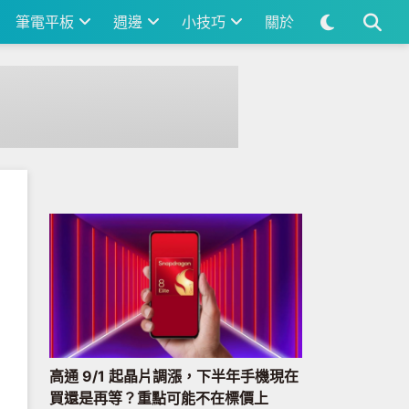
筆電平板
週邊
小技巧
關於
高通 9/1 起晶片調漲，下半年手機現在
買還是再等？重點可能不在標價上