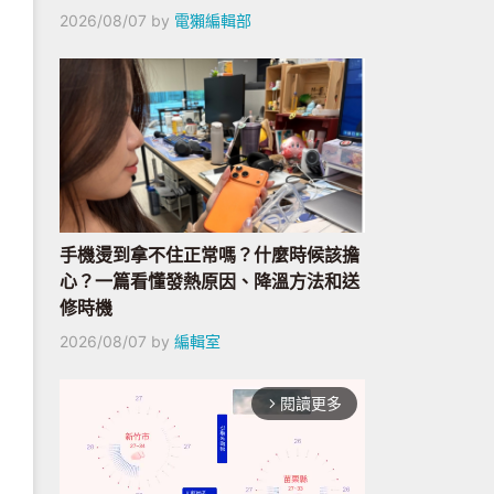
2026/08/07
by
電獺編輯部
手機燙到拿不住正常嗎？什麼時候該擔
心？一篇看懂發熱原因、降溫方法和送
修時機
2026/08/07
by
編輯室
閱讀更多
arrow_forward_ios