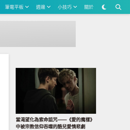
筆電平板
週邊
小技巧
關於
當渴望化為索命詛咒——《愛的魔樣》
中被宗教信仰吞噬的酷兒愛情悲劇