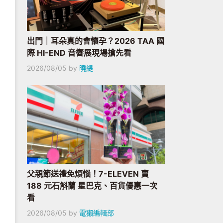
出門｜耳朵真的會懷孕？2026 TAA 國
際 HI-END 音響展現場搶先看
2026/08/05
by
曉緹
父親節送禮免煩惱！7-ELEVEN 賣
188 元石斛蘭 星巴克、百貨優惠一次
看
2026/08/05
by
電獺編輯部