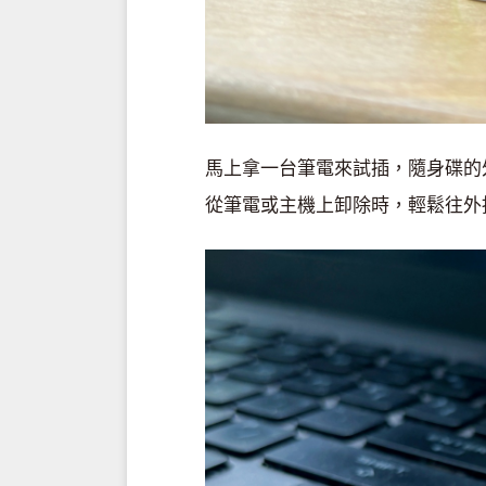
馬上拿一台筆電來試插，隨身碟的
從筆電或主機上卸除時，輕鬆往外