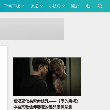
筆電平板
週邊
小技巧
關於
當渴望化為索命詛咒——《愛的魔樣》
中被宗教信仰吞噬的酷兒愛情悲劇