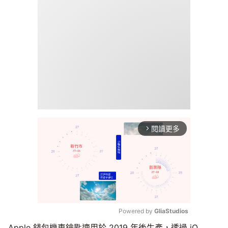
閱讀更多
arrow_forward_ios
Powered by 
GliaStudios
Apple 錢包機車鑰匙適用於 2019 年後生產，透過 iQ