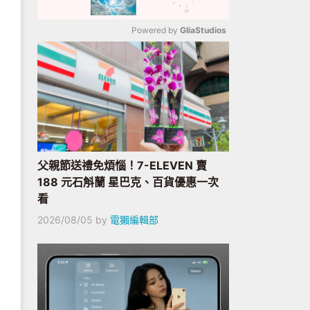
Powered by 
GliaStudios
Mute
父親節送禮免煩惱！7-ELEVEN 賣
188 元石斛蘭 星巴克、百貨優惠一次
看
2026/08/05
by
電獺編輯部