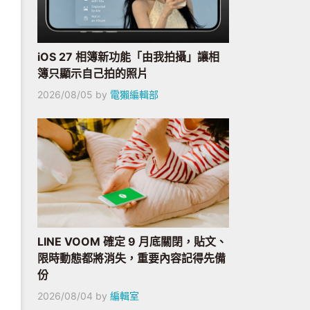
iOS 27 相簿新功能「由我拍攝」讓相
簿只顯示自己拍的照片
2026/08/05
by
電獺編輯部
LINE VOOM 確定 9 月底關閉，貼文、
限時動態都將消失，重要內容記得先備
份
2026/08/04
by
編輯室