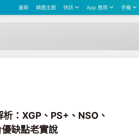
最新
精選主題
快訊
App 應用
手機
NSO、EA、Ubisoft+ 平台優缺點老實說
析：XGP、PS+、NSO、
 平台優缺點老實說