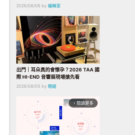
2026/08/06
by
編輯室
出門｜耳朵真的會懷孕？2026 TAA 國
際 HI-END 音響展現場搶先看
2026/08/05
by
曉緹
閱讀更多
arrow_forward_ios