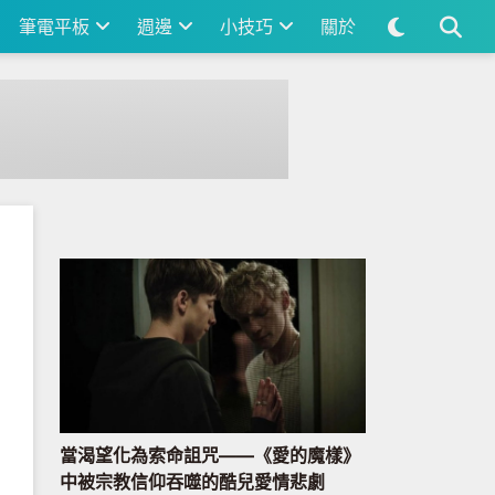
筆電平板
週邊
小技巧
關於
當渴望化為索命詛咒——《愛的魔樣》
中被宗教信仰吞噬的酷兒愛情悲劇