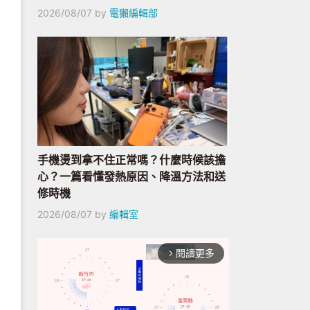
2026/08/07
by
電獺編輯部
手機燙到拿不住正常嗎？什麼時候該擔
心？一篇看懂發熱原因、降溫方法和送
修時機
2026/08/07
by
編輯室
閱讀更多
arrow_forward_ios