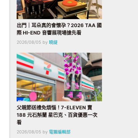
出門｜耳朵真的會懷孕？2026 TAA 國
際 HI-END 音響展現場搶先看
2026/08/05
by
曉緹
父親節送禮免煩惱！7-ELEVEN 賣
188 元石斛蘭 星巴克、百貨優惠一次
看
2026/08/05
by
電獺編輯部