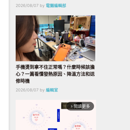
2026/08/07
by
電獺編輯部
手機燙到拿不住正常嗎？什麼時候該擔
心？一篇看懂發熱原因、降溫方法和送
修時機
2026/08/07
by
編輯室
閱讀更多
arrow_forward_ios