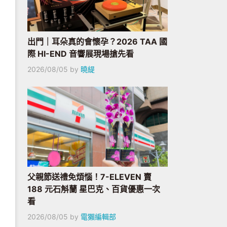
出門｜耳朵真的會懷孕？2026 TAA 國
際 HI-END 音響展現場搶先看
2026/08/05
by
曉緹
父親節送禮免煩惱！7-ELEVEN 賣
188 元石斛蘭 星巴克、百貨優惠一次
看
2026/08/05
by
電獺編輯部