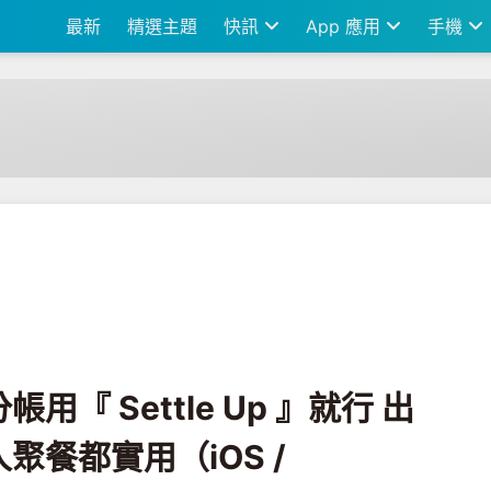
最新
精選主題
快訊
App 應用
手機
Up 』就行 出門旅遊、朋友、家人聚餐都實用（iOS / Android）
『 Settle Up 』就行 出
聚餐都實用（iOS /