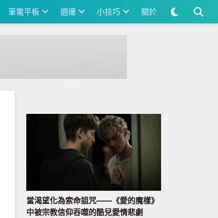
筆電平板
週邊
小技巧
關於
當渴望化為索命詛咒——《愛的魔樣》
中被宗教信仰吞噬的酷兒愛情悲劇