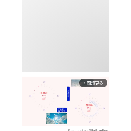
閱讀更多
arrow_forward_ios
Powered by 
GliaStudios