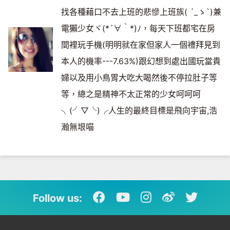
找各種藉口不去上班的悲慘上班族( ´_ゝ`)兼
電獺少女ヾ(*´∀｀*)ﾉ，每天下班都宅在房
間裡玩手機(明明就在家但家人一個禮拜見到
本人的機率---7.63%)跟幻想到處出國玩當貴
婦以及用小鳥胃大吃大喝然後不停拉肚子等
等，總之是精神不太正常的少女呵呵呵
╮(╯▽╰)╭人生的最終目標是飛向宇宙,浩
瀚無垠喵
Follow us: