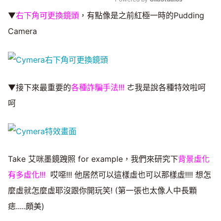
▼
右下角可更換鏡頭
，有點像是之前紅極一時的Pudding
Mute
Camera
▼接下來最重要的
各種詐騙手法!!!
ㄜ我是說各種特效啦呵
呵
Take 艾咪墨鏡跩照 for example，我們來研究下
背景虛化
有多虛化!!!
哎噁!!! 他居然可以這樣虛也可以那樣虛!!!! 想怎
麼虛就怎麼虛耶沒跟你開玩笑! (第一張也太像人中長顆
痣.....頗美)