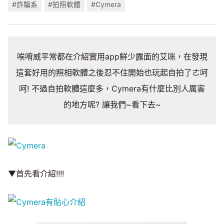
#詐騙系
#拍照軟體
#Cymera
唉唷威平常都在介紹實用app鮮少露面的艾咪，在發現
這套好用的照相軟體之後忍不住開始也玩起自拍了ㄜ呵
呵! 不過自拍軟體這麼多，Cymera有什麼比別人厲害
的地方呢? 讓我們~看下去~
▼首先看介紹!!!!