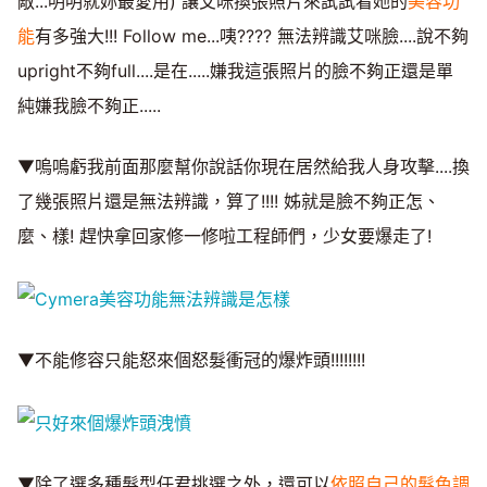
敵...明明就妳最愛用) 讓艾咪換張照片來試試看她的
美容功
能
有多強大!!! Follow me...咦???? 無法辨識艾咪臉....說不夠
upright不夠full....是在.....嫌我這張照片的臉不夠正還是單
純嫌我臉不夠正.....
▼嗚嗚虧我前面那麼幫你說話你現在居然給我人身攻擊....換
了幾張照片還是無法辨識，算了!!!! 姊就是臉不夠正怎、
麼、樣! 趕快拿回家修一修啦工程師們，少女要爆走了!
▼不能修容只能怒來個怒髮衝冠的爆炸頭!!!!!!!!
▼除了選多種髮型任君挑選之外，還可以
依照自己的髮色調