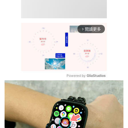
閱讀更多
arrow_forward_ios
Powered by 
GliaStudios
Mute