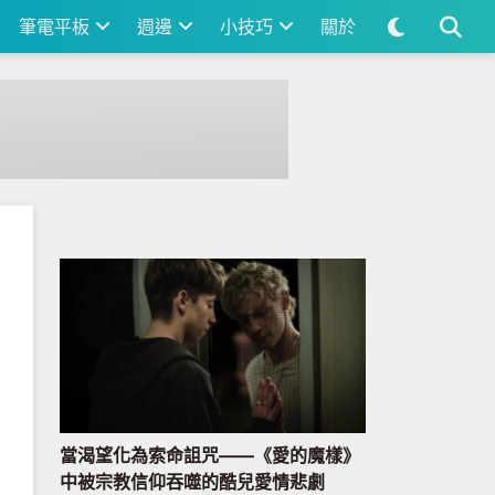
筆電平板
週邊
小技巧
關於
當渴望化為索命詛咒——《愛的魔樣》
中被宗教信仰吞噬的酷兒愛情悲劇