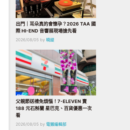
出門｜耳朵真的會懷孕？2026 TAA 國
際 HI-END 音響展現場搶先看
2026/08/05
by
曉緹
父親節送禮免煩惱！7-ELEVEN 賣
188 元石斛蘭 星巴克、百貨優惠一次
看
2026/08/05
by
電獺編輯部