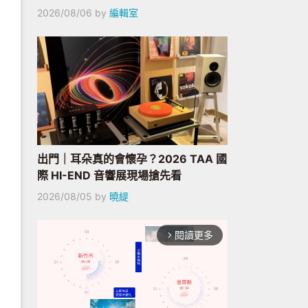
2026/08/06
by
編輯室
出門｜耳朵真的會懷孕？2026 TAA 國
際 HI-END 音響展現場搶先看
2026/08/05
by
曉緹
閱讀更多
arrow_forward_ios