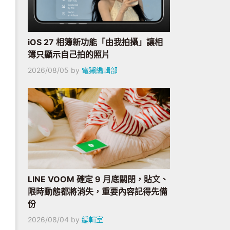
iOS 27 相簿新功能「由我拍攝」讓相
簿只顯示自己拍的照片
2026/08/05
by
電獺編輯部
LINE VOOM 確定 9 月底關閉，貼文、
限時動態都將消失，重要內容記得先備
份
2026/08/04
by
編輯室