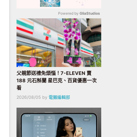
Powered by 
GliaStudios
Mute
父親節送禮免煩惱！7-ELEVEN 賣
188 元石斛蘭 星巴克、百貨優惠一次
看
2026/08/05
by
電獺編輯部