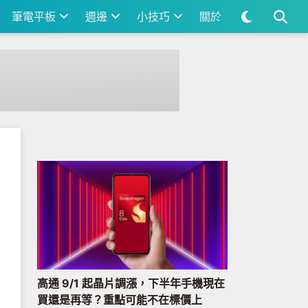
筆電平板
週邊
小技巧
關於
高通 9/1 起晶片調漲，下半年手機現在
買還是再等？重點可能不在標價上