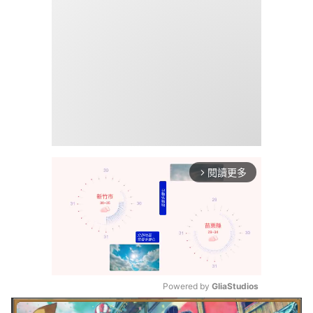
閱讀更多
arrow_forward_ios
Powered by 
GliaStudios