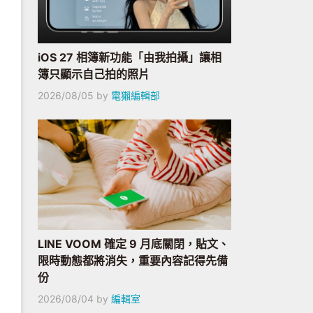
iOS 27 相簿新功能「由我拍攝」讓相
簿只顯示自己拍的照片
2026/08/05
by
電獺編輯部
LINE VOOM 確定 9 月底關閉，貼文、
限時動態都將消失，重要內容記得先備
份
2026/08/04
by
編輯室