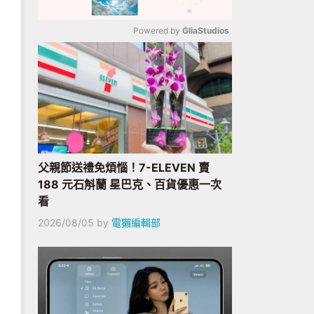
Powered by 
GliaStudios
Mute
父親節送禮免煩惱！7-ELEVEN 賣
188 元石斛蘭 星巴克、百貨優惠一次
看
2026/08/05
by
電獺編輯部