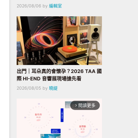
2026/08/06
by
編輯室
出門｜耳朵真的會懷孕？2026 TAA 國
際 HI-END 音響展現場搶先看
2026/08/05
by
曉緹
閱讀更多
arrow_forward_ios