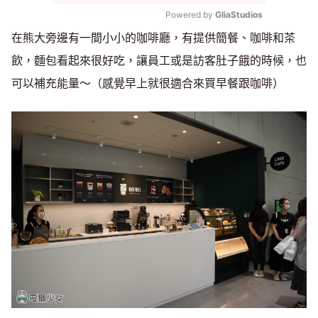
Powered by 
GliaStudios
在熊大旁邊有一間小小的咖啡廳，有提供簡餐、咖啡和茶
Mute
飲，麵包看起來很好吃，讓員工或是訪客肚子餓的時候，也
可以補充能量～（感覺早上就很適合來買早餐跟咖啡）