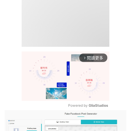
閱讀更多
arrow_forward_ios
Powered by 
GliaStudios
Mute